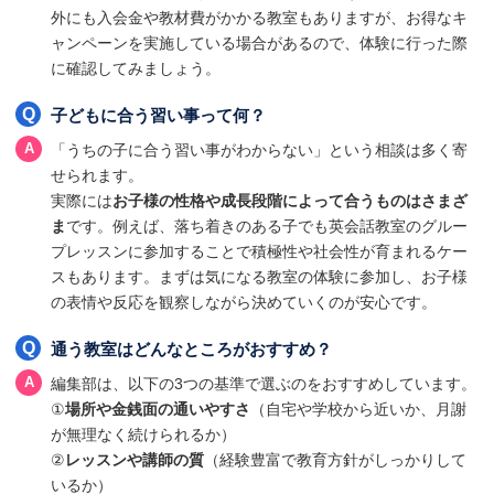
外にも入会金や教材費がかかる教室もありますが、お得なキ
ャンペーンを実施している場合があるので、体験に行った際
に確認してみましょう。
子どもに合う習い事って何？
「うちの子に合う習い事がわからない」という相談は多く寄
せられます。
実際には
お子様の性格や成長段階によって合うものはさまざ
ま
です。例えば、落ち着きのある子でも英会話教室のグルー
プレッスンに参加することで積極性や社会性が育まれるケー
スもあります。まずは気になる教室の体験に参加し、お子様
の表情や反応を観察しながら決めていくのが安心です。
通う教室はどんなところがおすすめ？
編集部は、以下の3つの基準で選ぶのをおすすめしています。
①
場所や金銭面の通いやすさ
（自宅や学校から近いか、月謝
が無理なく続けられるか）
②
レッスンや講師の質
（経験豊富で教育方針がしっかりして
いるか）