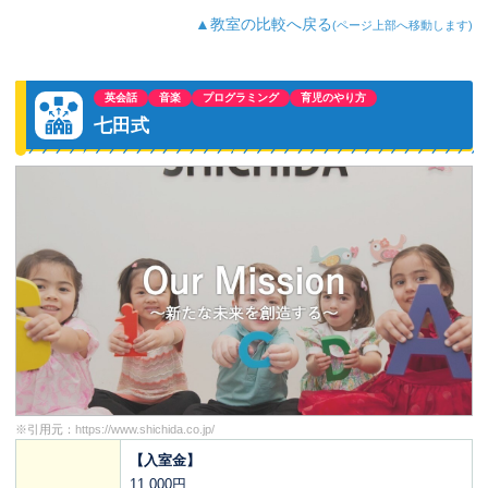
▲教室の比較へ戻る
(ページ上部へ移動します)
英会話
音楽
プログラミング
育児のやり方
七田式
※引用元：
https://www.shichida.co.jp/
【入室金】
11,000円