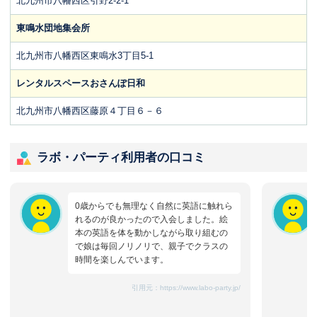
北九州市八幡西区引野2-2-1
東鳴水団地集会所
北九州市八幡西区東鳴水3丁目5-1
レンタルスペースおさんぽ日和
北九州市八幡西区藤原４丁目６－６
ラボ・パーティ利用者の口コミ
0歳からでも無理なく自然に英語に触れら
れるのが良かったので入会しました。絵
本の英語を体を動かしながら取り組むの
で娘は毎回ノリノリで、親子でクラスの
時間を楽しんでいます。
引用元：
https://www.labo-party.jp/