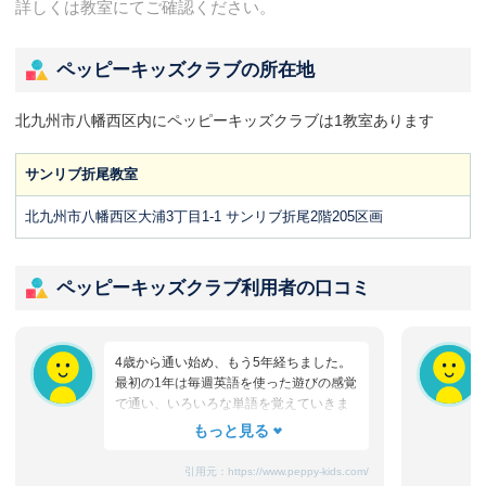
詳しくは教室にてご確認ください。
ペッピーキッズクラブの所在地
北九州市八幡西区内にペッピーキッズクラブは1教室あります
サンリブ折尾教室
北九州市八幡西区大浦3丁目1-1 サンリブ折尾2階205区画
ペッピーキッズクラブ利用者の口コミ
4歳から通い始め、もう5年経ちました。
最初の1年は毎週英語を使った遊びの感覚
で通い、いろいろな単語を覚えていきま
した。2年～3年後は妹に先生の真似をし
て英語を教え始め、お風呂の中でアルフ
ァベットを2人で大きな声で復唱していま
引用元：
https://www.peppy-kids.com/
した。同時にTECS検定も受け始め、A判