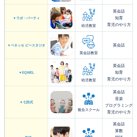
英会話
知育
▼ラボ・パーティ
育児のやり方
幼児教室
英会話
▼ベネッセ ビースタジオ
英会話教室
英会話
知育
▼EQWEL
育児のやり方
幼児教室
英会話
音楽
▼七田式
プログラミング
複合スクール
育児のやり方
英会話
算数