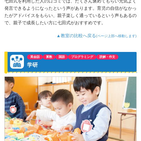
七田式を利用した人の口コミでは、たくさん褒めてもらい元気よく
発言できるようになったという声があります。育児の自信がなかっ
たがアドバイスをもらい、親子楽しく通っているという声もあるの
で、親子で成長したい方に七田式がおすすめです。
▲教室の比較へ戻る
(ページ上部へ移動します)
英会話
算数
国語
プログラミング
読解・作文
学研