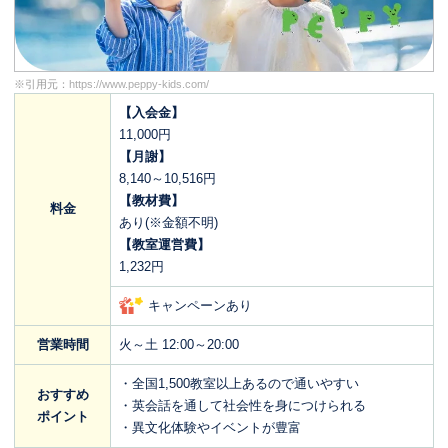
※引用元：
https://www.peppy-kids.com/
【入会金】
11,000円
【月謝】
8,140～10,516円
【教材費】
料金
あり(※金額不明)
【教室運営費】
1,232円
キャンペーンあり
営業時間
火～土 12:00～20:00
・全国1,500教室以上あるので通いやすい
おすすめ
・英会話を通して社会性を身につけられる
ポイント
・異文化体験やイベントが豊富