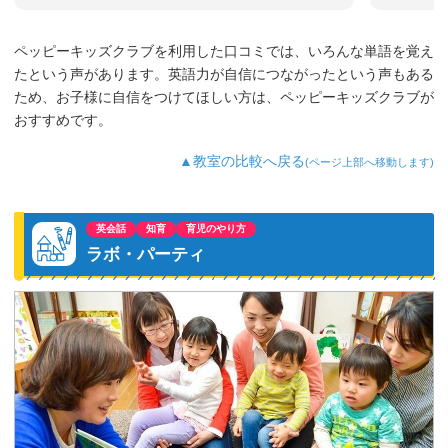
定の喜びを感じつつ、今年から文法コー
スも自主的に行きたいと言ってきたので
ペッピーキッズクラブを利用した口コミでは、いろんな単語を覚え
通っています。習い事で英語・習字・ス
たという声があります。英語力が自信につながったという声もある
イミングに通っているので『部活動が始
まったらどれか辞める?』と娘に聞くと
ため、お子様に自信をつけてほしい方は、ペッピーキッズクラブが
『英語は通う!』と言ってきました。英語
おすすめです。
が好き⇒得意⇒活かせるという様にこれ
からも成長して欲しいと思います。
▲教室の比較へ戻る
(ページ上部へ移動します)
英会話
知育
育児のやり方
ラボ・パーティ