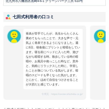
北九州市八幡西区黒崎4-6-1 グリーンパーク三共 610号
七田式利用者の口コミ
発表が苦手でしたが、先生からたくさん
褒めてもらったことで、大きな声で・元
気よく発表できるようになりました。週
に6日、朝食後にプリントと暗唱をしてい
ます。寝る前にベッドに入った時、遊び
ながら暗唱する時。散歩している時の暗
唱や、お風呂や抱っこした時など。意外
と、気軽にリラックスした時に、学習し
たことが身についている気がします。暗
唱のスピードも早くなった気がします。
とにかく、ほめて自信をつけさせること
が大切だと感じています。
引用元：
https://center.shichida.co.jp/