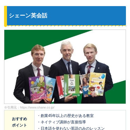
シェーン英会話
※引用元：
https://www.shane.co.jp/
・創業45年以上の歴史がある教室
おすすめ
・ネイティブ講師が直接指導
ポイント
・日本語を使わない英語のみのレッスン