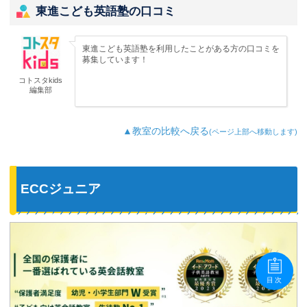
東進こども英語塾の口コミ
東進こども英語塾を利用したことがある方の口コミを
募集しています！
コトスタkids
編集部
▲教室の比較へ戻る
(ページ上部へ移動します)
ECCジュニア
目次