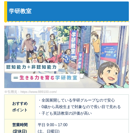
学研教室
※引用元：
https://www.889100.com/
・全国展開している学研グループなので安心
おすすめ
・0歳から高校生まで対象なので長い目で見れる
ポイント
・子ども英語教室の評価が高い
営業時間
平日 9:00～17:00
(定休日)
(土、日曜日)