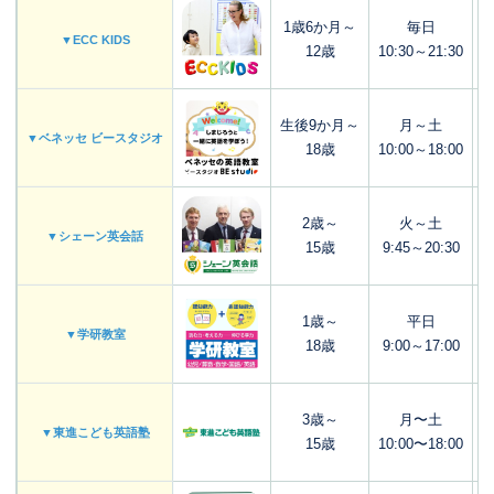
1歳6か月～
毎日
▼ECC KIDS
12歳
10:30～21:30
生後9か月～
月～土
▼ベネッセ ビースタジオ
18歳
10:00～18:00
2歳～
火～土
▼シェーン英会話
15歳
9:45～20:30
1歳～
平日
▼学研教室
18歳
9:00～17:00
3歳～
月〜土
▼東進こども英語塾
15歳
10:00〜18:00