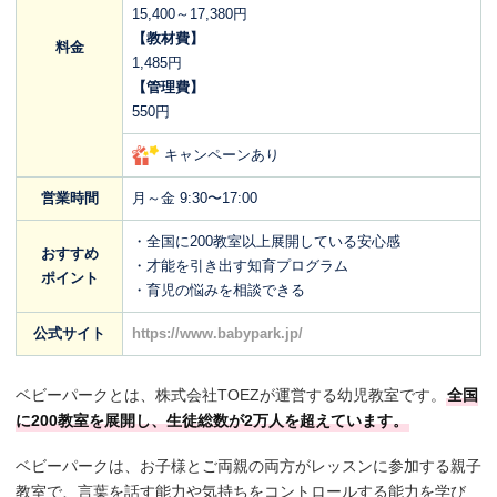
15,400～17,380円
【教材費】
料金
1,485円
【管理費】
550円
キャンペーンあり
営業時間
月～金 9:30〜17:00
・全国に200教室以上展開している安心感
おすすめ
・才能を引き出す知育プログラム
ポイント
・育児の悩みを相談できる
公式サイト
https://www.babypark.jp/
ベビーパークとは、株式会社TOEZが運営する幼児教室です。
全国
に200教室を展開し、生徒総数が2万人を超えています。
ベビーパークは、お子様とご両親の両方がレッスンに参加する親子
教室で、言葉を話す能力や気持ちをコントロールする能力を学び