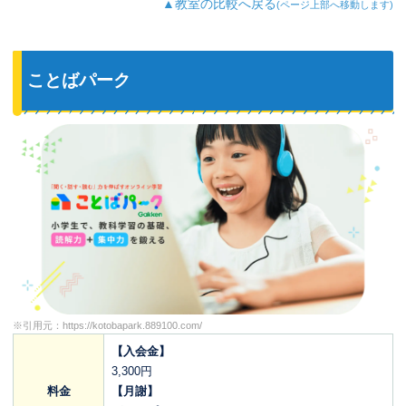
▲教室の比較へ戻る
(ページ上部へ移動します)
ことばパーク
※引用元：
https://kotobapark.889100.com/
【入会金】
3,300円
料金
【月謝】