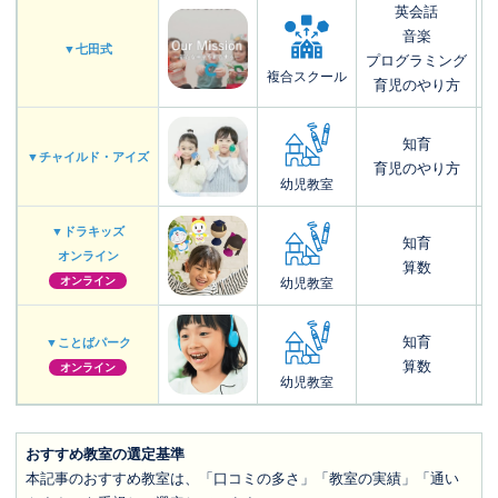
英会話
音楽
0
▼七田式
プログラミング
複合スクール
育児のやり方
知育
1
▼チャイルド・アイズ
育児のやり方
幼児教室
▼ドラキッズ
知育
オンライン
算数
オンライン
幼児教室
知育
▼ことばパーク
算数
オンライン
幼児教室
おすすめ教室の選定基準
本記事のおすすめ教室は、「口コミの多さ」「教室の実績」「通い