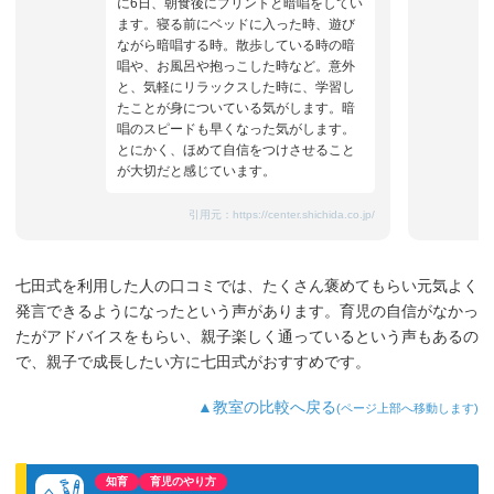
に6日、朝食後にプリントと暗唱をしてい
ます。寝る前にベッドに入った時、遊び
ながら暗唱する時。散歩している時の暗
唱や、お風呂や抱っこした時など。意外
と、気軽にリラックスした時に、学習し
たことが身についている気がします。暗
唱のスピードも早くなった気がします。
とにかく、ほめて自信をつけさせること
が大切だと感じています。
引用元：
https://center.shichida.co.jp/
七田式を利用した人の口コミでは、たくさん褒めてもらい元気よく
発言できるようになったという声があります。育児の自信がなかっ
たがアドバイスをもらい、親子楽しく通っているという声もあるの
で、親子で成長したい方に七田式がおすすめです。
▲教室の比較へ戻る
(ページ上部へ移動します)
知育
育児のやり方