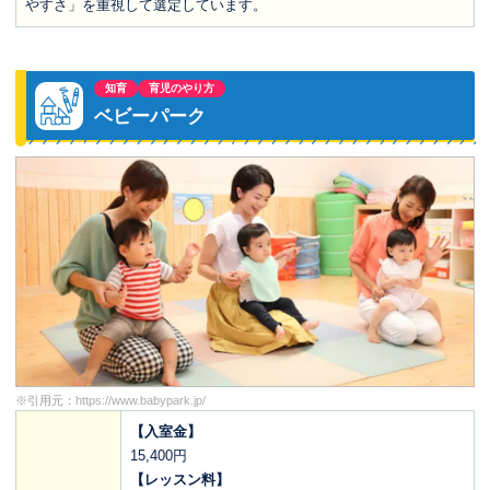
やすさ」を重視して選定しています。
知育
育児のやり方
ベビーパーク
※引用元：
https://www.babypark.jp/
【入室金】
15,400円
【レッスン料】