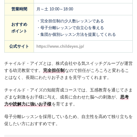
営業時間
月～土 10:00～18:00
・完全担任制の少人数レッスンである
おすすめ
・母子分離レッスンで自立心を養える
ポイント
・集団か個別レッスン方法を提案してくれる
公式サイト
https://www.childeyes.jp/
チャイルド・アイズとは、株式会社やる気スイッチグループが運営
する幼児教室です。
完全担任制
なので担任がころころと変わるこ
とはなく、長期にわたりお子さまを見守ってくれます。
チャイルド・アイズの知能育成コースでは、五感教育を通じてさま
ざまな刺激をお子様に与え、成長に合わせた脳への刺激が、
思考
力や読解力に強いお子様
を育てます。
母子分離レッスンを採用しているため、自主性を高めて独り立ちを
促したい方におすすめです。