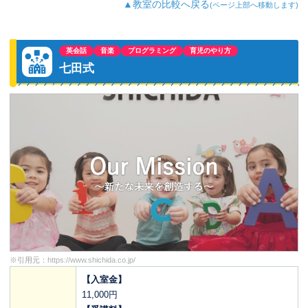
▲教室の比較へ戻る
(ページ上部へ移動します)
英会話
音楽
プログラミング
育児のやり方
七田式
※引用元：
https://www.shichida.co.jp/
【入室金】
11,000円