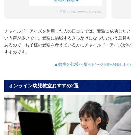
今年見事に合格し、その報告を各塾にし
ようとしたところ、本人から「真っ先に
引用元：
https://www.childeyes.jp/
チャイルド・アイズに連絡をしてお礼を
言って欲しい」と言われました。幼稚園
児でまだ何も分からないと思っていた息
チャイルド・アイズを利用した人の口コミでは、受験に成功したと
子が、いつもチャイルド・アイズの先生
いう声が多いです。受験に挑戦するきっかけになったという意見も
が「大丈夫だから！できるから！」と励
ましてくれ、「こんなにできるんだか
あるので、お子様の受験を考えている方にチャイルド・アイズがお
ら、いいところ・高いところを（中学受
すすめです。
験）目指しなさい！」と言ってくれたこ
とを、今日までずっと心の支えにしてい
▲教室の比較へ戻る
(ページ上部へ移動します)
たようです。本当にありがとうございま
した。
オンライン幼児教室おすすめ2選