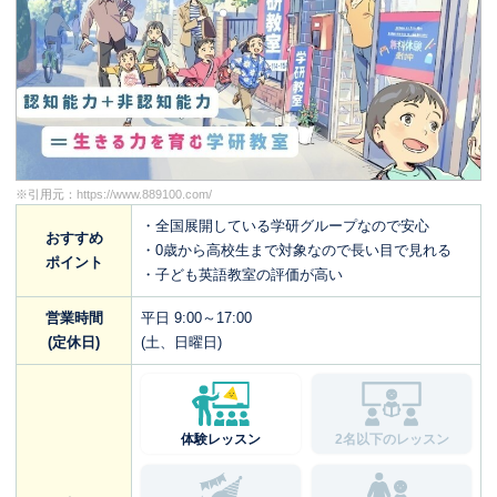
※引用元：
https://www.889100.com/
・全国展開している学研グループなので安心
おすすめ
・0歳から高校生まで対象なので長い目で見れる
ポイント
・子ども英語教室の評価が高い
営業時間
平日 9:00～17:00
(定休日)
(土、日曜日)
体験レッスン
2名以下のレッスン