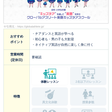
※引用元：
https://globalathlete.jp/
・チアダンスと英語が学べる
おすすめ
・初心者も・男の子も大歓迎
ポイント
・ネイティブ英語が自然に楽しく身に付く
営業時間
要確認
(定休日)
体験レッスン
2名以下のレッスン
特徴
異文化体験
授業参観