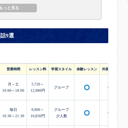
話9選
営業時間
レッスン料
学習スタイル
体験レッスン
外国人講師
月～土
5,720～
グループ
〇
〇
10:00～18:00
12,980円
毎日
9,900～
グループ
〇
〇
10:30～21:30
16,830円
少人数