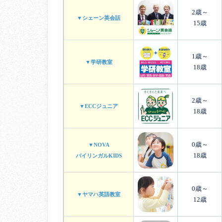
2歳～
▼シェーン英会話
15歳
1歳～
▼学研教室
18歳
2歳～
▼ECCジュニア
18歳
0歳～
▼NOVA
18歳
バイリンガルKIDS
0歳～
▼ヤマハ英語教室
12歳