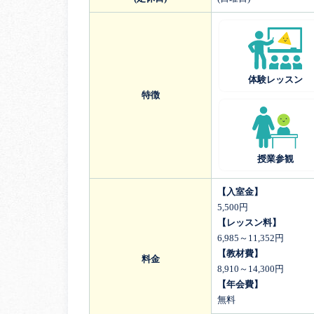
体験レッスン
特徴
授業参観
【入室金】
5,500円
【レッスン料】
6,985～11,352円
【教材費】
料金
8,910～14,300円
【年会費】
無料