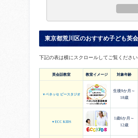
東京都荒川区のおすすめ子ども英会
下記の表は横にスクロールしてご覧ください
英会話教室
教室イメージ
対象年齢
生後9か月～
▼ベネッセ ビースタジオ
18歳
1歳6か月～
▼ECC KIDS
12歳