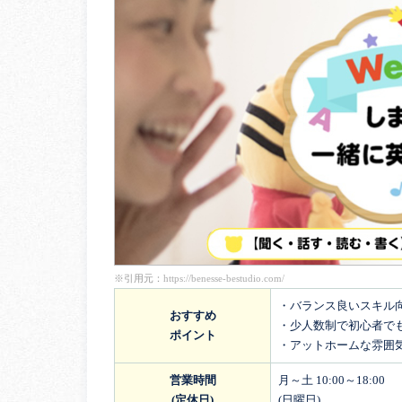
※引用元：
https://benesse-bestudio.com/
・バランス良いスキル
おすすめ
・少人数制で初心者で
ポイント
・アットホームな雰囲
営業時間
月～土 10:00～18:00
(定休日)
(日曜日)