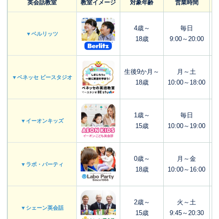
英会話教室
教室イメージ
対象年齢
営業時間
4歳～
毎日
▼ベルリッツ
18歳
9:00～20:00
生後9か月～
月～土
▼ベネッセ ビースタジオ
18歳
10:00～18:00
1歳～
毎日
▼イーオンキッズ
15歳
10:00～19:00
0歳～
月～金
▼ラボ・パーティ
18歳
10:00～16:00
2歳～
火～土
▼シェーン英会話
15歳
9:45～20:30