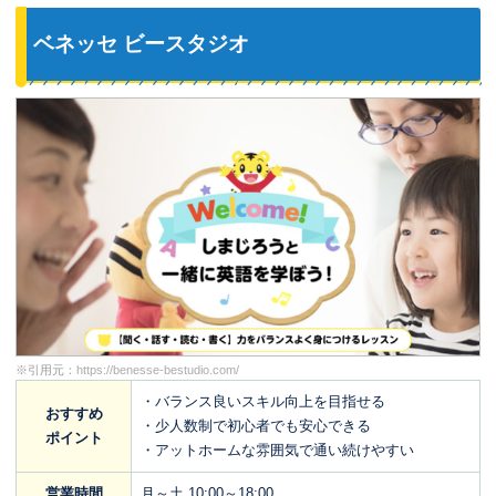
ベネッセ ビースタジオ
※引用元：
https://benesse-bestudio.com/
・バランス良いスキル向上を目指せる
おすすめ
・少人数制で初心者でも安心できる
ポイント
・アットホームな雰囲気で通い続けやすい
営業時間
月～土 10:00～18:00