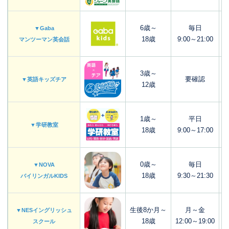
6歳～
毎日
▼Gaba
18歳
9:00～21:00
マンツーマン英会話
3歳～
要確認
▼英語キッズチア
12歳
1歳～
平日
▼学研教室
18歳
9:00～17:00
0歳～
毎日
▼NOVA
18歳
9:30～21:30
バイリンガルKIDS
生後8か月～
月～金
▼NESイングリッシュ
18歳
12:00～19:00
スクール