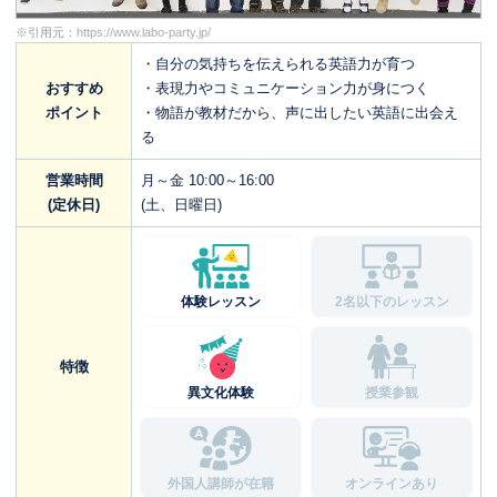
※引用元：
https://www.labo-party.jp/
・自分の気持ちを伝えられる英語力が育つ
おすすめ
・表現力やコミュニケーション力が身につく
ポイント
・物語が教材だから、声に出したい英語に出会え
る
営業時間
月～金 10:00～16:00
(定休日)
(土、日曜日)
体験レッスン
2名以下のレッスン
特徴
異文化体験
授業参観
外国人講師が在籍
オンラインあり