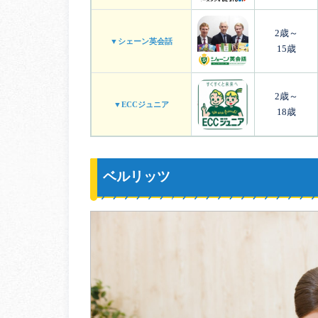
2歳～
▼シェーン英会話
15歳
2歳～
▼ECCジュニア
18歳
ベルリッツ