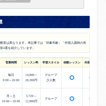
選
教室は異なります。本記事では「対象年齢」「外国人講師の有
室4選を紹介しています。
営業時間
レッスン料
学習スタイル
体験レッスン
外国人講師
毎日
14,980～
グループ
〇
〇
9:00～20:00
28,380円
少人数
月～土
5,720～
グループ
〇
〇
10:00～18:00
12,980円