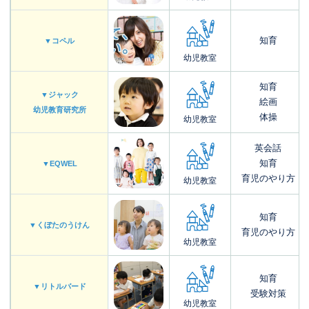
知育
▼コペル
幼児教室
知育
▼ジャック
絵画
幼児教育研究所
体操
幼児教室
英会話
知育
▼EQWEL
育児のやり方
幼児教室
知育
▼くぼたのうけん
育児のやり方
幼児教室
知育
▼リトルバード
受験対策
幼児教室