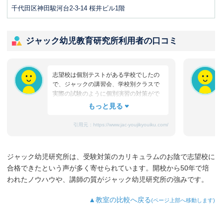
千代田区神田駿河台2-3-14 桜井ビル1階
ジャック幼児教育研究所利用者の口コミ
志望校は個別テストがある学校でしたの
で、ジャックの講習会、学校別クラスで
実際の試験のように個別演習の対策がで
きたことがとてもありがたかったです。
ジャックの授業で総合力をつけることが
できました。また、模擬テストは複数会
引用元：
https://www.jac-youjikyouiku.com/
場で受けたことで、初めての場所でも実
力を発揮できるようになったと思いま
す。学校別面接レッスンは、実際のテス
ジャック幼児研究所は、受験対策のカリキュラムのお陰で志望校に
トさながらで、とても参考になりまし
合格できたという声が多く寄せられています。開校から50年で培
た。
われたノウハウや、講師の質がジャック幼児研究所の強みです。
▲教室の比較へ戻る
(ページ上部へ移動します)