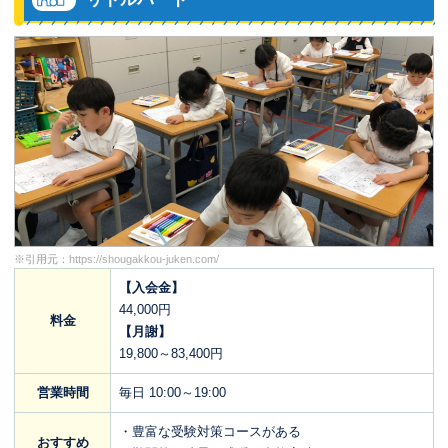
いたことが家でできるかな？」というこ
とを自然と考えるようになりました。そ
ういった実践的な面での影響もさること
ながら、くぼたのうけんに通っていたこ
と自体も、親にとって良い思い出になっ
ています。「自分にできることを子ども
にやってあげた、自分の育児には悔いが
残らないな」と思うことができるのは大
きな結果ですね。
※引用元：
https://shougakkou-juken.com/
【入会金】
44,000円
料金
【月謝】
19,800～83,400円
営業時間
毎日 10:00～19:00
・豊富な受験対策コースがある
おすすめ