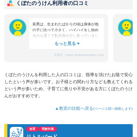
くぼたのうけん利用者の口コミ
長男は、生まれたばかりの頃は身体が他
の子に比べて小さく、ハイハイをし始め
るのも遅くて私自身が少し焦っていまし
た。でもカヨ子先生をはじめとした周り
の人が、息子が何かできたときには思い
っきり褒めてくれて、まだできないとき
引用元：
https://kubotanouken.com/
は「大丈夫ですよ、１０歳になれば誰だ
って走り回ってるんだから！」なんて声
をかけてくれて、まるで自分の他にもお
くぼたのうけんを利用した人の口コミは、指導を頂けたお陰で安心
母さんがいてくれるみたい。「そんなに
したという声が多いです。お子様との関わり方なども教えてくれる
慌てて子育てしなくていいんだ」と安心
させてくれる場所なんです。
という声が多いため、子育てに焦りや不安がある方にくぼたのうけ
それから、教室では「くぼたのうけんは
んがおすすめです。
お母さんのための教室です」と先生たち
に繰り返し言われます。子どもと遊んだ
▲教室の比較へ戻る
(ページ上部へ移動します)
り、何かを教えたりするときにも、親の
都合ではなく子どもの都合を考えるこ
と。私も長年教室に通ううちに、おもち
ゃを選ぶときや、お風呂に入るときなど
知育
受験対策
も「育脳になるかな？」「教室でやって
リトルバード