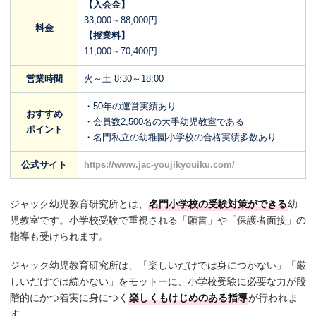
【入会金】
33,000～88,000円
料金
【授業料】
11,000～70,400円
営業時間
火～土 8:30～18:00
・50年の運営実績あり
おすすめ
・会員数2,500名の大手幼児教室である
ポイント
・名門私立の幼稚園小学校の合格実績多数あり
公式サイト
https://www.jac-youjikyouiku.com/
ジャック幼児教育研究所とは、
名門小学校の受験対策ができる
幼
児教室です。小学校受験で重視される「願書」や「保護者面接」の
指導も受けられます。
ジャック幼児教育研究所は、「楽しいだけでは身につかない」「厳
しいだけでは続かない」をモットーに、小学校受験に必要な力が段
階的にかつ着実に身につく
楽しくもけじめのある指導
が行われま
す。