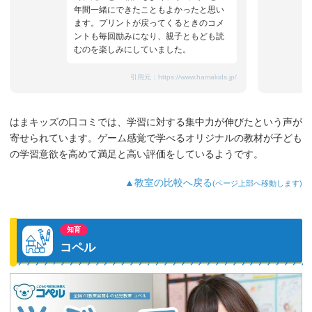
年間一緒にできたこともよかったと思い
ます。プリントが戻ってくるときのコメ
ントも毎回励みになり、親子ともども読
むのを楽しみにしていました。
引用元：
https://www.hamakids.jp/
はまキッズの口コミでは、学習に対する集中力が伸びたという声が
寄せられています。ゲーム感覚で学べるオリジナルの教材が子ども
の学習意欲を高めて満足と高い評価をしているようです。
▲教室の比較へ戻る
(ページ上部へ移動します)
知育
コペル