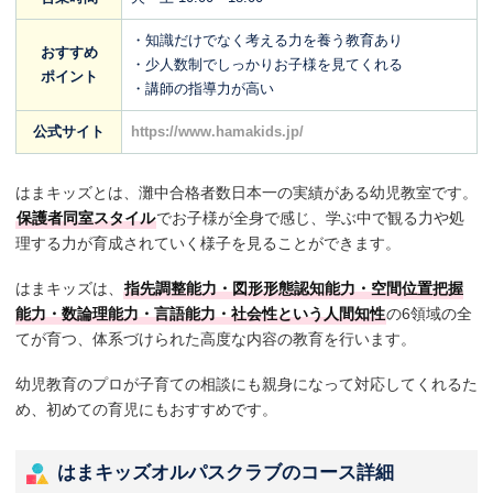
・知識だけでなく考える力を養う教育あり
おすすめ
・少人数制でしっかりお子様を見てくれる
ポイント
・講師の指導力が高い
公式サイト
https://www.hamakids.jp/
はまキッズとは、灘中合格者数⽇本⼀の実績がある幼児教室です。
保護者同室スタイル
でお子様が全身で感じ、学ぶ中で観る力や処
理する力が育成されていく様子を見ることができます。
はまキッズは、
指先調整能力・図形形態認知能力・空間位置把握
能力・数論理能力・言語能力・社会性という人間知性
の6領域の全
てが育つ、体系づけられた高度な内容の教育を行います。
幼児教育のプロが子育ての相談にも親身になって対応してくれるた
め、初めての育児にもおすすめです。
はまキッズオルパスクラブのコース詳細