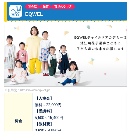
英会話
知育
育児のやり方
EQWEL
※引用元：
https://www.eqwel.jp/
【入室金】
無料～22,000円
【受講料】
5,500～15,400円
料金
【教材費】
3,630～4,950円