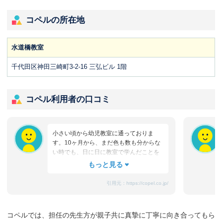
コペルの所在地
水道橋教室
千代田区神田三崎町3-2-16 三弘ビル 1階
コペル利用者の口コミ
小さい頃から幼児教室に通っておりま
す。10ヶ月から、まだ色も数も分からな
い時でも、日に日に教室で学んだことを
少しずつ分かるようになり・・・ 絵本は
たくさん読んであげてください、テレビ
はなるべく見せないように、etc…色々取
引用元：
https://copel.co.jp/
り組む内容には驚きましたが、今は5歳に
なり、今までの積み重ねてきたことは、
裏切らなかったと本当に感じられます。
コペルでは、担任の先生方が親子共に真摯に丁寧に向き合ってもら
また、毎回先生たちが、褒め褒め～！！