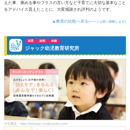
えた事、褒める事やプラスの言い方など子育てに大切な基本なこと
としてくれるので、子ども自身も「行き
たい」と言い、行きたがらないことはあ
をアドバイス貰えたことに、大変感謝され評判のようです。
りませんでした。やっぱり、子育てする
際に大切な「褒め方」「プラスの言い
▲教室の比較へ戻る
(ページ上部へ移動します)
方」「愛の伝え方」など、基本的な関わ
り方を教えてもらえて、親としても有意
義な時間となりました。いつもいつも子
知育
絵画
体操
ども、私どもに温かい言葉かけをしてく
ださって、子育てのイライラや焦りなど
ジャック幼児教育研究所
から解放されて助かっております。
※引用元：
https://www.jac-youjikyouiku.com/