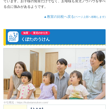
ています。お子様の知育だけでなく、お母様も育児ノウハウを学べ
る点に強みがあるようです。
▲教室の比較へ戻る
(ページ上部へ移動します)
知育
育児のやり方
くぼたのうけん
※引用元：
https://kubotanouken.com/