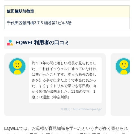
飯田橋駅前教室
千代田区飯田橋3-7-5 細谷第1ビル3階
EQWEL利用者の口コミ
約１０年の間に著しい成長が見られまし
た。これはイクウェルに通っていなけれ
ば無かったことです。本人も勉強の楽し
さを知る事が出来たようで本当に良かっ
た。すくすくドリルで家でも毎日机に向
かう習慣が出来ました。11歳のママ 1
歳より通室（神奈川県）
引用元：
https://www.eqwel.jp/
EQWELでは、お母様が育児知識を学べたという声が多く寄せられ