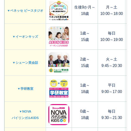
生後9か月～
月～土
▼ベネッセ ビースタジオ
18歳
10:00～18:00
1歳～
毎日
▼イーオンキッズ
15歳
10:00～19:00
2歳～
火～土
▼シェーン英会話
15歳
9:45～20:30
1歳～
平日
▼学研教室
18歳
9:00～17:00
0歳～
毎日
▼NOVA
18歳
9:30～21:30
バイリンガルKIDS