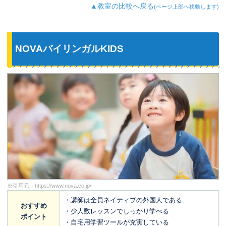
▲教室の比較へ戻る
(ページ上部へ移動します)
NOVAバイリンガルKIDS
※引用元：
https://www.nova.co.jp/
・講師は全員ネイティブの外国人である
おすすめ
・少人数レッスンでしっかり学べる
ポイント
・自宅用学習ツールが充実している