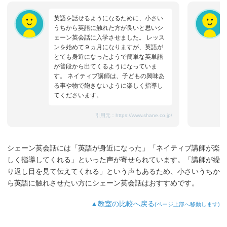
英語を話せるようになるために、小さい
うちから英語に触れた方が良いと思いシ
ェーン英会話に入学させました。 レッス
ンを始めて９ヵ月になりますが、英語が
とても身近になったようで簡単な英単語
が普段から出てくるようになっていま
す。 ネイティブ講師は、子どもの興味あ
る事や物で飽きないように楽しく指導し
てくださいます。
引用元：
https://www.shane.co.jp/
シェーン英会話には「英語が身近になった」「ネイティブ講師が楽
しく指導してくれる」といった声が寄せられています。「講師が繰
り返し目を見て伝えてくれる」という声もあるため、小さいうちか
ら英語に触れさせたい方にシェーン英会話はおすすめです。
▲教室の比較へ戻る
(ページ上部へ移動します)