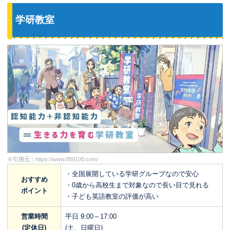
学研教室
※引用元：
https://www.889100.com/
・全国展開している学研グループなので安心
おすすめ
・0歳から高校生まで対象なので長い目で見れる
ポイント
・子ども英語教室の評価が高い
営業時間
平日 9:00～17:00
(定休日)
(土、日曜日)