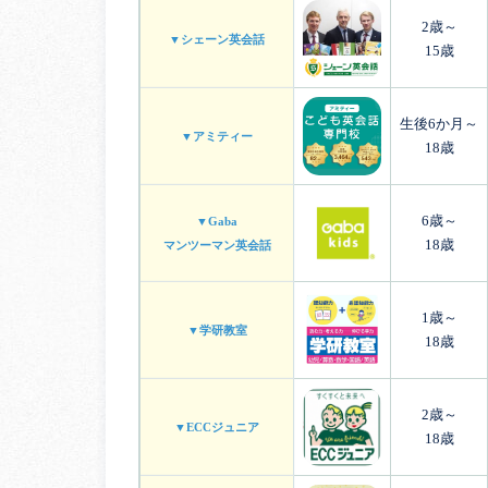
2歳～
▼シェーン英会話
15歳
生後6か月～
▼アミティー
18歳
6歳～
▼Gaba
18歳
マンツーマン英会話
1歳～
▼学研教室
18歳
2歳～
▼ECCジュニア
18歳