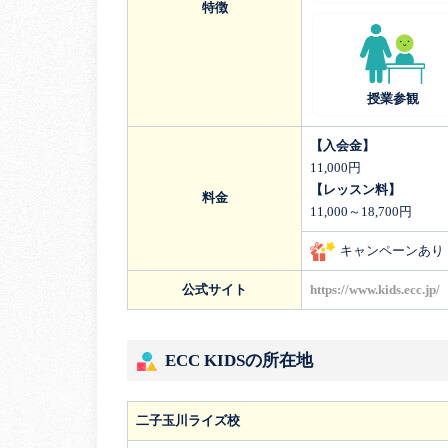
特徴
授業参観
【入会金】
11,000円
【レッスン料】
料金
11,000～18,700円
キャンペーンあり
公式サイト
https://www.kids.ecc.jp/
ECC KIDSの所在地
二子玉川ライズ校