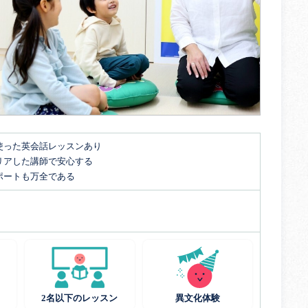
使った英会話レッスンあり
リアした講師で安心する
ポートも万全である
2名以下のレッスン
異文化体験