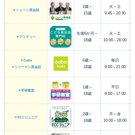
2歳～
火～土
▼シェーン英会話
15歳
9:45～20:30
生後6か月～
火～土
▼アミティー
18歳
10:00～20:00
6歳～
毎日
▼Gaba
18歳
9:00～21:00
マンツーマン英会話
1歳～
平日
▼学研教室
18歳
9:00～17:00
2歳～
月～金
▼ECCジュニア
18歳
10:00～18:00