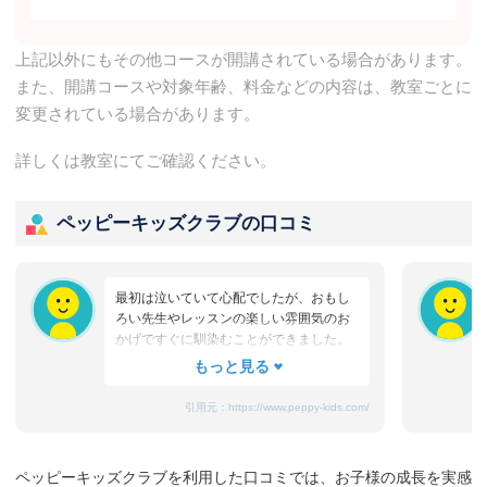
上記以外にもその他コースが開講されている場合があります。
また、開講コースや対象年齢、料金などの内容は、教室ごとに
変更されている場合があります。
詳しくは教室にてご確認ください。
ペッピーキッズクラブの口コミ
最初は泣いていて心配でしたが、おもし
ろい先生やレッスンの楽しい雰囲気のお
かげですぐに馴染むことができました。
たまにママと離れるときに嫌がることも
ありますが、先生が上手になだめてく
れ、お迎えのときはいつも笑顔です。
引用元：
https://www.peppy-kids.com/
まだ3歳なのでどうしても集中力が続かな
いのですが、歌やゲームなど体を使った
り、カードやDVDなど目で楽しめたり、
ペッピーキッズクラブを利用した口コミでは、お子様の成長を実感
3歳児を飽きさせない充実したレッスンだ