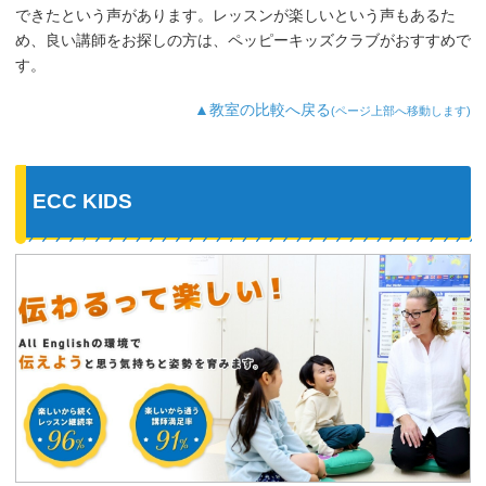
できたという声があります。レッスンが楽しいという声もあるた
と思います。うちの子は特に歌やダンス
が好きなようで、よく「Hello～♪」と歌
め、良い講師をお探しの方は、ペッピーキッズクラブがおすすめで
っています。
す。
最近では家の中の物やスーパーの野菜な
ど、色んなものを英語で教えてくれるよ
▲教室の比較へ戻る
(ページ上部へ移動します)
うになり、英語が身についてきているの
を実感しています。
ECC KIDS