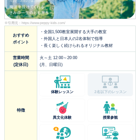
※引用元：
https://www.peppy-kids.com/
・全国1,500教室展開する大手の教室
おすすめ
・外国人と日本人の2名体制で指導
ポイント
・長く楽しく続けられるオリジナル教材
営業時間
火～土 12:00～20:00
(定休日)
(月、日曜日)
体験レッスン
2名以下のレッスン
特徴
異文化体験
授業参観