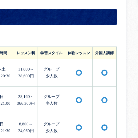
時間
レッスン料
学習スタイル
体験レッスン
外国人講師
～土
11,000～
グループ
〇
〇
20:30
28,600円
少人数
日
28,160～
グループ
〇
〇
21:00
366,300円
少人数
日
8,800～
グループ
〇
〇
21:30
24,060円
少人数