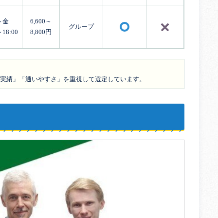
～金
6,600～
グループ
×
〇
～18:00
8,800円
の実績」「通いやすさ」を重視して選定しています。