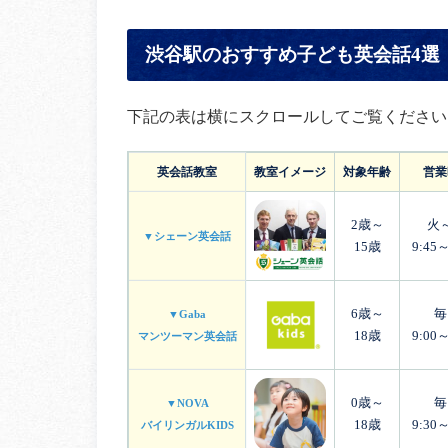
渋谷駅のおすすめ子ども英会話4選
下記の表は横にスクロールしてご覧ください
英会話教室
教室イメージ
対象年齢
営業
2歳～
火
▼シェーン英会話
15歳
9:45～
6歳～
毎
▼Gaba
18歳
9:00～
マンツーマン英会話
0歳～
毎
▼NOVA
18歳
9:30～
バイリンガルKIDS