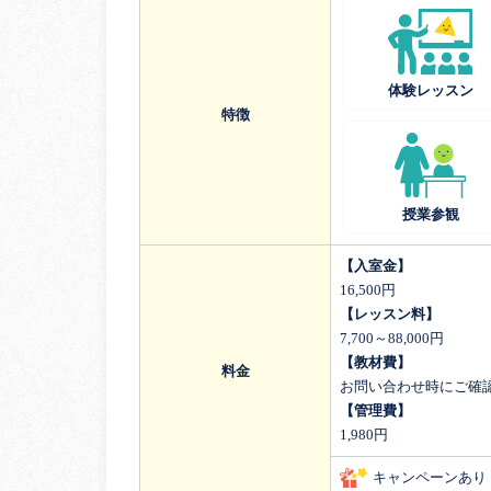
体験レッスン
特徴
授業参観
【入室金】
16,500円
【レッスン料】
7,700～88,000円
【教材費】
料金
お問い合わせ時にご確
【管理費】
1,980円
キャンペーンあり