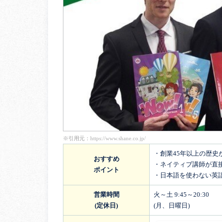
※引用元：
https://www.shane.co.jp/
・創業45年以上の歴史
おすすめ
・ネイティブ講師が直
ポイント
・日本語を使わない英
営業時間
火～土 9:45～20:30
(定休日)
(月、日曜日)