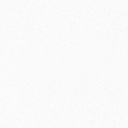
〇
〇
〇
〇
×
〇