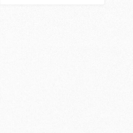
スン
外国人講師
〇
〇
×
〇