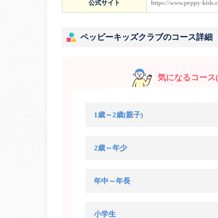
公式サイト
https://www.peppy-kids.
ペッピーキッズクラブのコース詳細
気になるコース(
1歳～2歳(親子)
2歳～年少
年中～年長
小学生