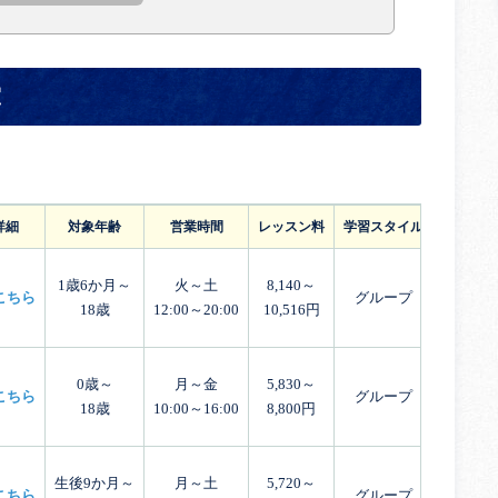
室
詳細
対象年齢
営業時間
レッスン料
学習スタイル
体験レッ
1歳6か月～
火～土
8,140～
こちら
グループ
18歳
12:00～20:00
10,516円
0歳～
月～金
5,830～
こちら
グループ
18歳
10:00～16:00
8,800円
生後9か月～
月～土
5,720～
こちら
グループ