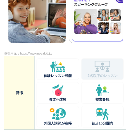
※引用元：
https://www.novakid.jp/
体験レッスン可能
2名以下のレッスン
特徴
異文化体験
授業参観
外国人講師が在籍
徒歩15分圏内