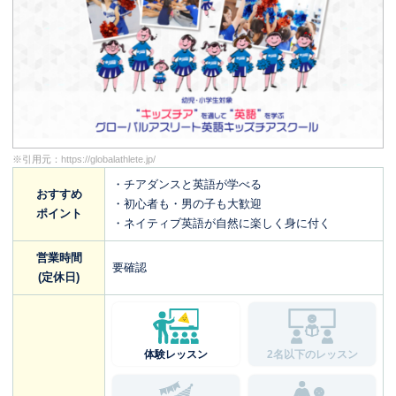
※引用元：
https://globalathlete.jp/
・チアダンスと英語が学べる
おすすめ
・初心者も・男の子も大歓迎
ポイント
・ネイティブ英語が自然に楽しく身に付く
営業時間
要確認
(定休日)
体験レッスン
2名以下のレッスン