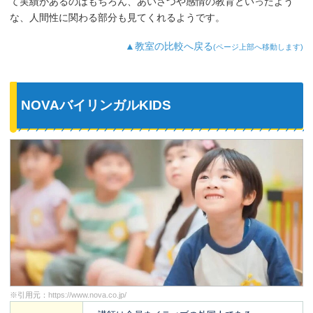
て実績があるのはもちろん、あいさつや感情の教育といったよう
な、人間性に関わる部分も見てくれるようです。
▲教室の比較へ戻る
(ページ上部へ移動します)
NOVAバイリンガルKIDS
※引用元：
https://www.nova.co.jp/