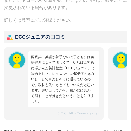
また、開講コースや対象年齢、料金などの内容は、教室ごとに
変更されている場合があります。
詳しくは教室にてご確認ください。
ECCジュニアの口コミ
両親共に英語が苦手なので子どもには英
語好きになってほしくて、いちばん初め
に浮かんだ英語教室「ECCジュニア」に
決めました。レッスン中は40分間飽きな
いし、とても楽しそうに通っているの
で、教材も先生もとてもいいんだと思い
ます。通い出してから、娘が歌に合わせ
て踊ることが好きだということを知りま
した。
引用元：
https://www.eccjr.co.jp/