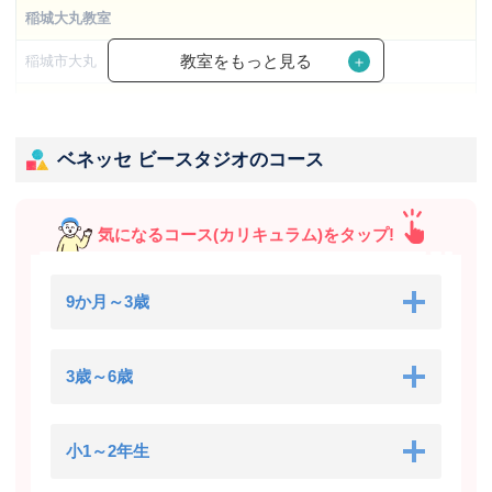
稲城大丸教室
教室をもっと見る
稲城市大丸
【居住者限定】プラウドシティ南山教室
稲城市東長沼
ベネッセ ビースタジオのコース
イオンタウン稲城長沼プラザ
稲城市東長沼1212-1 イオンタウン稲城長沼 1階
気になるコース(カリキュラム)をタップ!
ＶＷ稲城教室
9か月～3歳
稲城市東長沼1709-4
3歳～6歳
小1～2年生