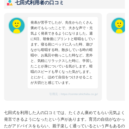
七田式利用者の口コミ
発表が苦手でしたが、先生からたくさん
褒めてもらったことで、大きな声で・元
気よく発表できるようになりました。週
に6日、朝食後にプリントと暗唱をしてい
ます。寝る前にベッドに入った時、遊び
ながら暗唱する時。散歩している時の暗
唱や、お風呂や抱っこした時など。意外
と、気軽にリラックスした時に、学習し
たことが身についている気がします。暗
唱のスピードも早くなった気がします。
とにかく、ほめて自信をつけさせること
が大切だと感じています。
引用元：
https://center.shichida.co.jp/
七田式を利用した人の口コミでは、たくさん褒めてもらい元気よく
発言できるようになったという声があります。育児の自信がなかっ
たがアドバイスをもらい、親子楽しく通っているという声もあるの