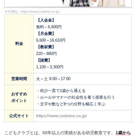
※引用元：
https://www.codomo.co.jp/
【入会金】
無料～6,600円
【月会費】
6,600～16,610円
料金
【教材費】
220～880円
【諸費】
1,100～3,300円
営業時間
火～土 9:00～17:00
・幼少一貫で1歳から通える
おすすめ
・ルールやマナーの社会性を養う授業を行う
ポイント
・文字や数など8つの分野を幅広く学ぶ
公式サイト
https://www.codomo.co.jp/
こどもクラブとは、50年以上の実績がある幼児教室です。
1歳から