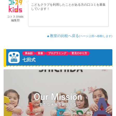
こどもクラブを利用したことがある方の口コミを募集
しています！
コトスタkids
編集部
▲教室の比較へ戻る
(ページ上部へ移動します)
英会話
音楽
プログラミング
育児のやり方
七田式