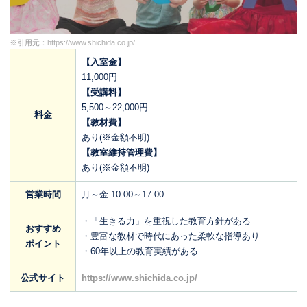
※引用元：
https://www.shichida.co.jp/
【入室金】
11,000円
【受講料】
5,500～22,000円
料金
【教材費】
あり(※金額不明)
【教室維持管理費】
あり(※金額不明)
営業時間
月～金 10:00～17:00
・「生きる力」を重視した教育方針がある
おすすめ
・豊富な教材で時代にあった柔軟な指導あり
ポイント
・60年以上の教育実績がある
公式サイト
https://www.shichida.co.jp/