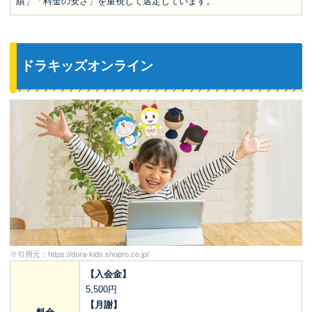
績」「料金の安さ」を重視して選定しています。
ドラキッズオンライン
※引用元：
https://dora-kids.shopro.co.jp/
【入会金】
5,500円
【月謝】