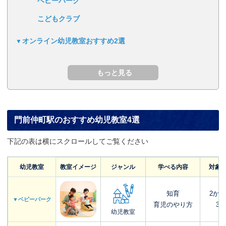
ベビーパーク
こどもクラブ
オンライン幼児教室おすすめ2選
門前仲町駅のおすすめ幼児教室4選
下記の表は横にスクロールしてご覧ください
幼児教室
教室イメージ
ジャンル
学べる内容
対象
知育
2か
▼ベビーパーク
育児のやり方
3歳
幼児教室