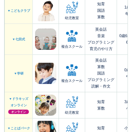
知育
1歳
国語
▼こどもクラブ
年
算数
幼児教室
英会話
音楽
0歳6
▼七田式
プログラミング
6歳
複合スクール
育児のやり方
英会話
算数
0歳
国語
▼学研
中3
プログラミング
複合スクール
読解・作文
▼ドラキッズ
知育
3歳
オンライン
算数
小6
オンライン
幼児教室
知育
小1
▼ことばパーク