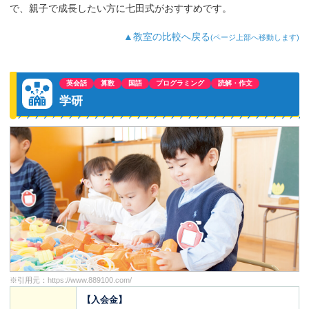
で、親子で成長したい方に七田式がおすすめです。
▲教室の比較へ戻る
(ページ上部へ移動します)
英会話
算数
国語
プログラミング
読解・作文
学研
※引用元：
https://www.889100.com/
【入会金】