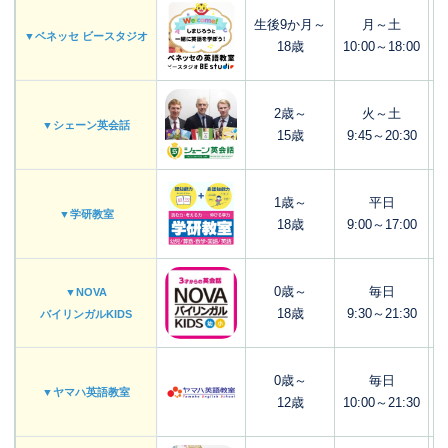
生後9か月～
月～土
▼ベネッセ ビースタジオ
18歳
10:00～18:00
2歳～
火～土
▼シェーン英会話
15歳
9:45～20:30
1歳～
平日
▼学研教室
18歳
9:00～17:00
0歳～
毎日
▼NOVA
18歳
9:30～21:30
バイリンガルKIDS
0歳～
毎日
▼ヤマハ英語教室
12歳
10:00～21:30