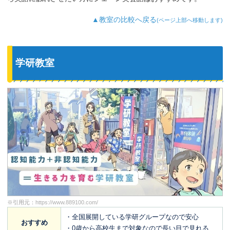
▲教室の比較へ戻る
(ページ上部へ移動します)
学研教室
※引用元：
https://www.889100.com/
・全国展開している学研グループなので安心
おすすめ
・0歳から高校生まで対象なので長い目で見れる