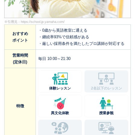
※引用元：
https://school.jp.yamaha.com/
・0歳から英語教室に通える
おすすめ
・継続率93%で信頼感がある
ポイント
・厳しい採用条件を満たしたプロ講師が対応する
営業時間
毎日 10:00～21:30
(定休日)
体験レッスン
2名以下のレッスン
特徴
異文化体験
授業参観