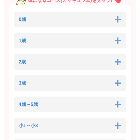
気になるコース(カリキュラム)をタップ!
0歳
1歳
2歳
3歳
4歳～5歳
小1～小3