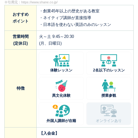
※引用元：
https://www.shane.co.jp/
・創業45年以上の歴史がある教室
おすすめ
・ネイティブ講師が直接指導
ポイント
・日本語を使わない英語のみのレッスン
営業時間
火～土 9:45～20:30
(定休日)
(月、日曜日)
体験レッスン
2名以下のレッスン
特徴
異文化体験
授業参観
外国人講師が在籍
オンラインあり
【入会金】