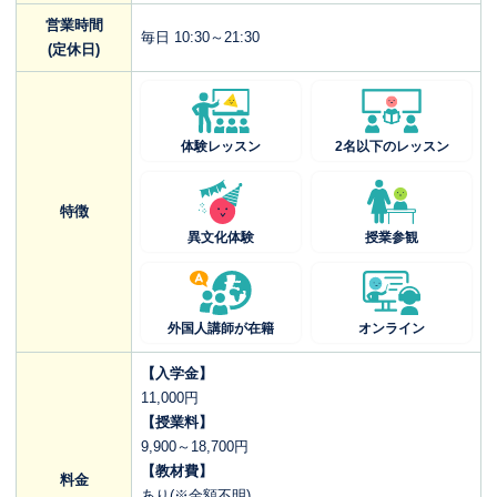
営業時間
毎日 10:30～21:30
(定休日)
体験レッスン
2名以下のレッスン
特徴
異文化体験
授業参観
外国人講師が在籍
オンライン
【入学金】
11,000円
【授業料】
9,900～18,700円
【教材費】
料金
あり(※金額不明)