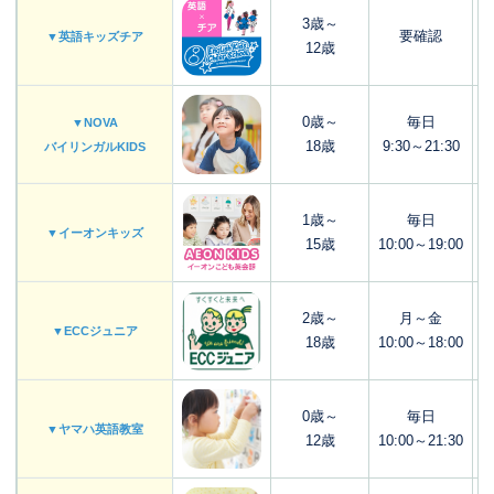
3歳～
要確認
▼英語キッズチア
12歳
0歳～
毎日
▼NOVA
18歳
9:30～21:30
バイリンガルKIDS
1歳～
毎日
▼イーオンキッズ
15歳
10:00～19:00
2歳～
月～金
▼ECCジュニア
18歳
10:00～18:00
0歳～
毎日
▼ヤマハ英語教室
12歳
10:00～21:30