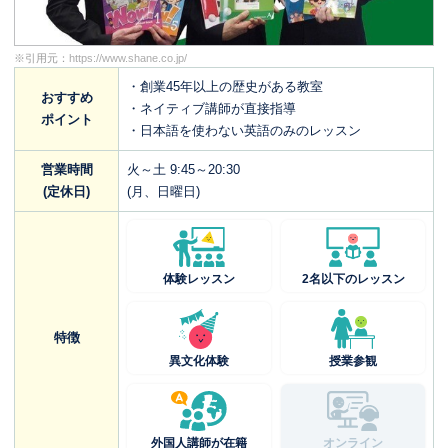
※引用元：
https://www.shane.co.jp/
・創業45年以上の歴史がある教室
おすすめ
・ネイティブ講師が直接指導
ポイント
・日本語を使わない英語のみのレッスン
営業時間
火～土 9:45～20:30
(定休日)
(月、日曜日)
体験レッスン
2名以下のレッスン
特徴
異文化体験
授業参観
外国人講師が在籍
オンライン