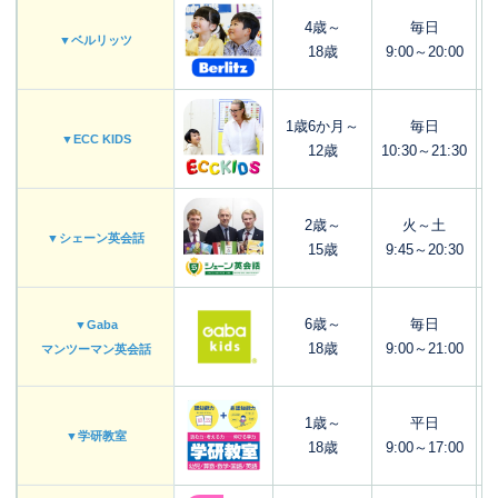
4歳～
毎日
▼ベルリッツ
18歳
9:00～20:00
1歳6か月～
毎日
▼ECC KIDS
12歳
10:30～21:30
2歳～
火～土
▼シェーン英会話
15歳
9:45～20:30
6歳～
毎日
▼Gaba
18歳
9:00～21:00
3
マンツーマン英会話
1歳～
平日
▼学研教室
18歳
9:00～17:00