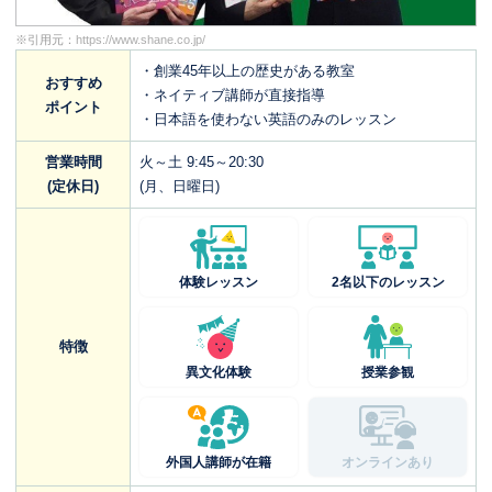
※引用元：
https://www.shane.co.jp/
・創業45年以上の歴史がある教室
おすすめ
・ネイティブ講師が直接指導
ポイント
・日本語を使わない英語のみのレッスン
営業時間
火～土 9:45～20:30
(定休日)
(月、日曜日)
体験レッスン
2名以下のレッスン
特徴
異文化体験
授業参観
外国人講師が在籍
オンラインあり