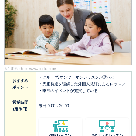
※引用元：
https://www.berlitz.com/
・グループ/マンツーマンレッスンが選べる
おすすめ
・児童発達を理解した外国人教師によるレッスン
ポイント
・季節のイベントが充実している
営業時間
毎日 9:00～20:00
(定休日)
体験レッスン
2名以下のレッスン