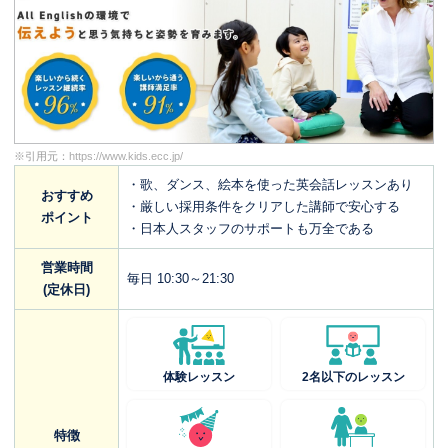
※引用元：
https://www.kids.ecc.jp/
・歌、ダンス、絵本を使った英会話レッスンあり
おすすめ
・厳しい採用条件をクリアした講師で安心する
ポイント
・日本人スタッフのサポートも万全である
営業時間
毎日 10:30～21:30
(定休日)
体験レッスン
2名以下のレッスン
特徴