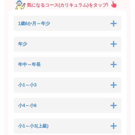
気になるコース(カリキュラム)をタップ!
1歳6か月～年少
年少
年中～年長
小1～小3
小4～小6
小1～小3(上級)