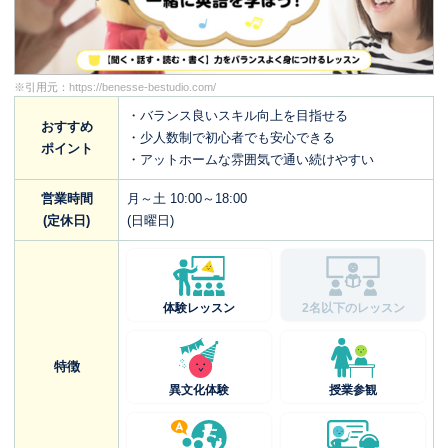
※引用元：
https://benesse-bestudio.com/
・バランス良いスキル向上を目指せる
おすすめ
・少人数制で初心者でも安心できる
ポイント
・アットホームな雰囲気で通い続けやすい
営業時間
月～土 10:00～18:00
(定休日)
(日曜日)
体験レッスン
2名以下のレッスン
特徴
異文化体験
授業参観