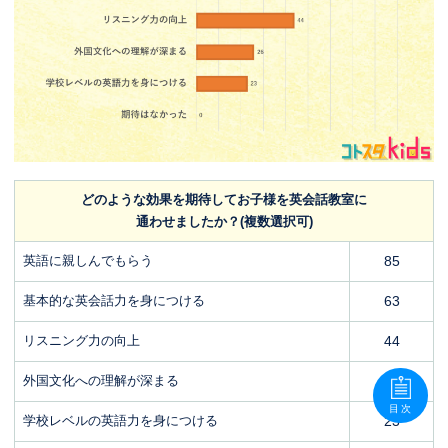
どのような効果を期待してお子様を英会話教室に
通わせましたか？(複数選択可)
英語に親しんでもらう
85
基本的な英会話力を身につける
63
リスニング力の向上
44
外国文化への理解が深まる
26
目次
学校レベルの英語力を身につける
23