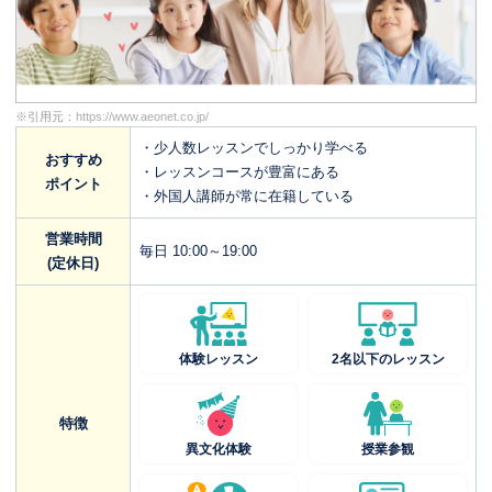
※引用元：
https://www.aeonet.co.jp/
・少人数レッスンでしっかり学べる
おすすめ
・レッスンコースが豊富にある
ポイント
・外国人講師が常に在籍している
営業時間
毎日 10:00～19:00
(定休日)
体験レッスン
2名以下のレッスン
特徴
異文化体験
授業参観