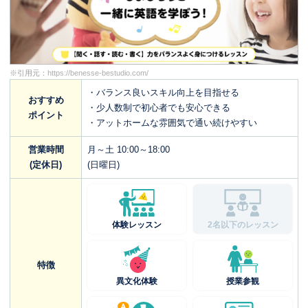
※引用元：
https://benesse-bestudio.com/
・バランス良いスキル向上を目指せる
おすすめ
・少人数制で初心者でも安心できる
ポイント
・アットホームな雰囲気で通い続けやすい
営業時間
月～土 10:00～18:00
(定休日)
(日曜日)
体験レッスン
2名以下のレッスン
特徴
異文化体験
授業参観