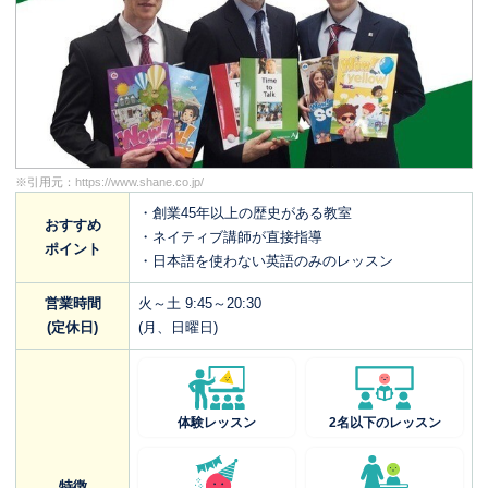
※引用元：
https://www.shane.co.jp/
・創業45年以上の歴史がある教室
おすすめ
・ネイティブ講師が直接指導
ポイント
・日本語を使わない英語のみのレッスン
営業時間
火～土 9:45～20:30
(定休日)
(月、日曜日)
体験レッスン
2名以下のレッスン
特徴