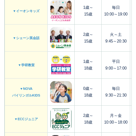
1歳～
毎日
▼イーオンキッズ
15歳
10:00～19:00
2歳～
火～土
▼シェーン英会話
15歳
9:45～20:30
1歳～
平日
▼学研教室
18歳
9:00～17:00
0歳～
毎日
▼NOVA
18歳
9:30～21:30
バイリンガルKIDS
2歳～
月～金
▼ECCジュニア
18歳
10:00～18:00