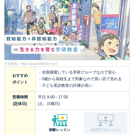
※引用元：
https://www.889100.com/
・全国展開している学研グループなので安心
おすすめ
・0歳から高校生まで対象なので長い目で見れる
ポイント
・子ども英語教室の評価が高い
営業時間
平日 9:00～17:00
(定休日)
(土、日曜日)
体験レッスン
2名以下のレッスン