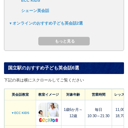
ECC KIDS
シェーン英会話
オンラインのおすすめ子ども英会話2選
国立駅のおすすめ子ども英会話6選
下記の表は横にスクロールしてご覧ください
英会話教室
教室イメージ
対象年齢
営業時間
レッスン
1歳6か月～
毎日
11,00
▼ECC KIDS
12歳
10:30～21:30
18,70