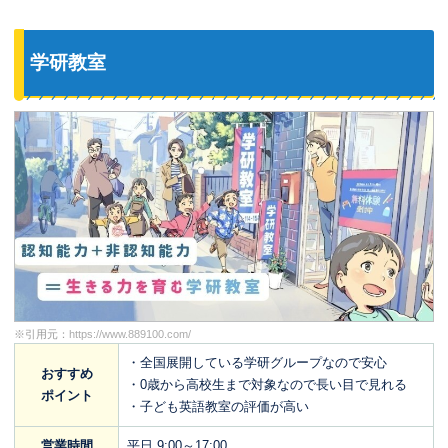
学研教室
※引用元：
https://www.889100.com/
・全国展開している学研グループなので安心
おすすめ
・0歳から高校生まで対象なので長い目で見れる
ポイント
・子ども英語教室の評価が高い
営業時間
平日 9:00～17:00