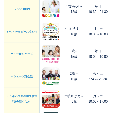
1歳6か月～
毎日
▼ECC KIDS
12歳
10:30～21:30
生後9か月～
月～土
▼ベネッセ ビースタジオ
18歳
10:00～18:00
1歳～
毎日
▼イーオンキッズ
15歳
10:00～19:00
2歳～
火～土
▼シェーン英会話
15歳
9:45～20:30
生後10か月～
月～土
▼ミキハウスの幼児教室
6歳
10:00～17:00
「英会話くらぶ」