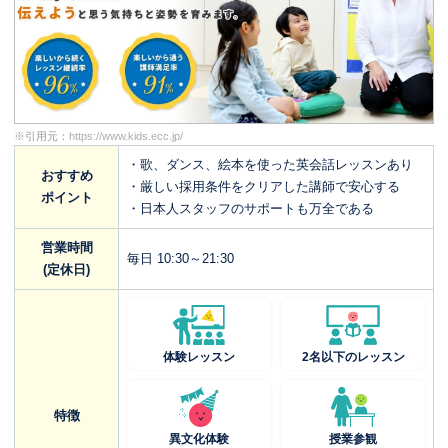
※引用元：
https://www.kids.ecc.jp/
・歌、ダンス、絵本を使った英会話レッスンあり
おすすめ
・厳しい採用条件をクリアした講師で安心する
ポイント
・日本人スタッフのサポートも万全である
営業時間
毎日 10:30～21:30
(定休日)
体験レッスン
2名以下のレッスン
特徴
異文化体験
授業参観