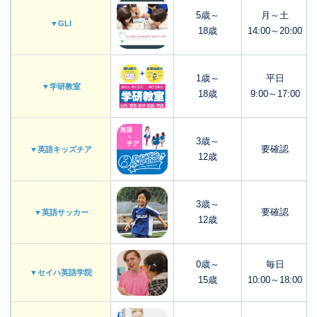
5歳～
月～土
▼GLI
18歳
14:00～20:00
1歳～
平日
▼学研教室
18歳
9:00～17:00
3歳～
要確認
▼英語キッズチア
12歳
3歳～
要確認
▼英語サッカー
12歳
0歳～
毎日
▼セイハ英語学院
15歳
10:00～18:00