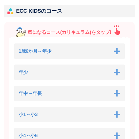
ECC KIDSのコース
気になるコース(カリキュラム)をタップ!
1歳6か月～年少
年少
年中～年長
小1～小3
小4～小6