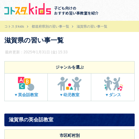
子ども向けの
おすすめ習い事教室を紹介
コトスタkids
都道府県別の習い事一覧
滋賀県の習い事一覧
滋賀県の習い事一覧
最終更新：2025年1月31日 (金) 15:33
ジャンルを選ぶ
▼英会話教室
▼幼児教室
▼ダンス
滋賀県の英会話教室
市区町村別