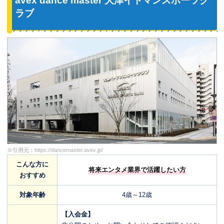
avex dance master 大津イトマンスポーツク
ラブ
※引用元：
https://dancemaster.avex.jp/
こんな方に
将来エンタメ業界で活躍したい方
おすすめ
対象年齢
4歳～12歳
【入会金】