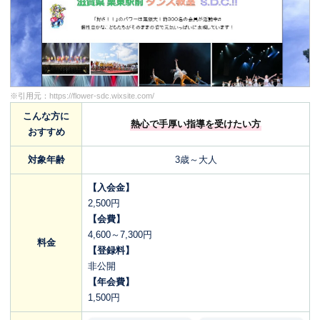
※引用元：
https://flower-sdc.wixsite.com/
こんな方に
熱心で手厚い指導を受けたい方
おすすめ
対象年齢
3歳～大人
【入会金】
2,500円
【会費】
4,600～7,300円
料金
【登録料】
非公開
【年会費】
1,500円