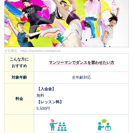
※引用元：
https://spotomo.com/dance/
こんな方に
マンツーマンでダンスを習わせたい方
おすすめ
対象年齢
全年齢対応
【入会金】
無料
料金
【レッスン料】
5,500円