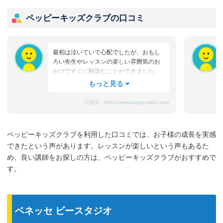
ペッピーキッズクラブの口コミ
最初は泣いていて心配でしたが、おもし
ろい先生やレッスンの楽しい雰囲気のお
かげですぐに馴染むことができました。
たまにママと離れるときに嫌がることも
ありますが、先生が上手になだめてく
れ、お迎えのときはいつも笑顔です。
引用元：
https://www.peppy-kids.com/
まだ3歳なのでどうしても集中力が続かな
いのですが、歌やゲームなど体を使った
り、カードやDVDなど目で楽しめたり、
ペッピーキッズクラブを利用した口コミでは、お子様の成長を実感
3歳児を飽きさせない充実したレッスンだ
できたという声があります。レッスンが楽しいという声もあるた
と思います。うちの子は特に歌やダンス
が好きなようで、よく「Hello～♪」と歌
め、良い講師をお探しの方は、ペッピーキッズクラブがおすすめで
っています。
す。
最近では家の中の物やスーパーの野菜な
ど、色んなものを英語で教えてくれるよ
うになり、英語が身についてきているの
を実感しています。
ベネッセ ビースタジオ