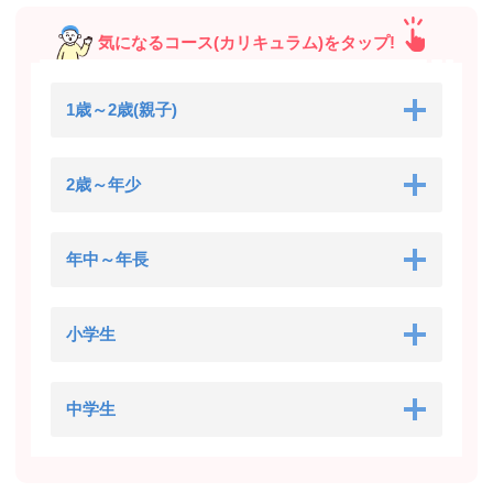
気になるコース(カリキュラム)をタップ!
1歳～2歳(親子)
2歳～年少
年中～年長
小学生
中学生