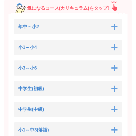
気になるコース(カリキュラム)をタップ!
年中～小2
小1～小4
小3～小6
中学生(初級)
中学生(中級)
小1～中3(落語)