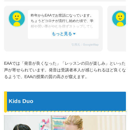
昨年からEAAでお世話になっています。
ちょうどコロナが流行し始めた頃で、学
校や習い事がやむを得ずストップしてし
まった中、Yukiko先生の前向きな姿に私
も元気をもらいました。子供にも聞いて
みると
引用元：
GoogleMap
・発音が良くなったと思う
・プレゼンする機会をもらい、いい勉強
になっている
EAAでは「発音が良くなった」「レッスンの日が楽しみ」といった
との事です。zoomレッスンの時は、楽し
声が寄せられています。発音は受講者本人が感じられるほど良くな
そうに学んでいる様子が伝わってきま
す。学校のテストの為に英語を習うので
るようで、EAAの授業の質の高さが窺えます。
はなく、もっと深い学びを得ているよう
に感じています。心配な事、分からない
事があれば、Yukiko先生にLINEで気さく
に相談に乗っていただき感謝していま
Kids Duo
す。これからもよろしくお願いします！