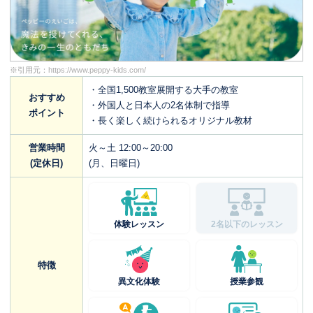
※引用元：
https://www.peppy-kids.com/
・全国1,500教室展開する大手の教室
おすすめ
・外国人と日本人の2名体制で指導
ポイント
・長く楽しく続けられるオリジナル教材
営業時間
火～土 12:00～20:00
(定休日)
(月、日曜日)
体験レッスン
2名以下のレッスン
特徴
異文化体験
授業参観