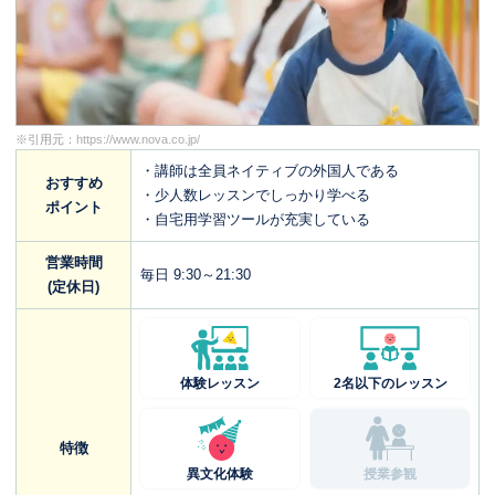
※引用元：
https://www.nova.co.jp/
・講師は全員ネイティブの外国人である
おすすめ
・少人数レッスンでしっかり学べる
ポイント
・自宅用学習ツールが充実している
営業時間
毎日 9:30～21:30
(定休日)
体験レッスン
2名以下のレッスン
特徴
異文化体験
授業参観