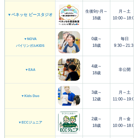
生後9か月～
月～土
▼ベネッセ ビースタジオ
18歳
10:00～18:00
0歳～
毎日
▼NOVA
18歳
9:30～21:30
バイリンガルKIDS
4歳～
非公開
▼EAA
18歳
3歳～
月～土
▼Kids Duo
12歳
11:00～19:00
2歳～
月～金
▼ECCジュニア
18歳
10:00～18:00