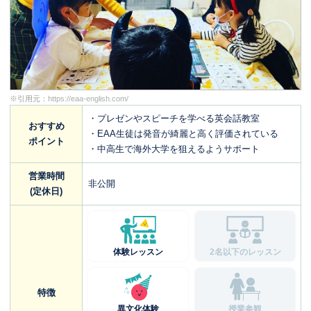
※引用元：
https://eaa-english.com/
・プレゼンやスピーチを学べる英会話教室
おすすめ
・EAA生徒は発音が綺麗と高く評価されている
ポイント
・中高生で海外大学を狙えるようサポート
営業時間
非公開
(定休日)
体験レッスン
2名以下のレッスン
特徴
異文化体験
授業参観