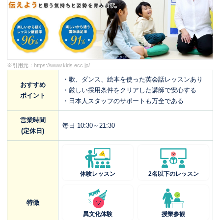
※引用元：
https://www.kids.ecc.jp/
・歌、ダンス、絵本を使った英会話レッスンあり
おすすめ
・厳しい採用条件をクリアした講師で安心する
ポイント
・日本人スタッフのサポートも万全である
営業時間
毎日 10:30～21:30
(定休日)
体験レッスン
2名以下のレッスン
特徴
異文化体験
授業参観