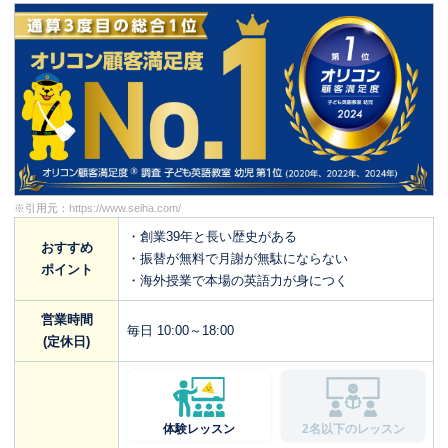
※引用元：
https://www.seiha.com/
・創業39年と長い歴史がある
おすすめ
・振替が無料で月謝が無駄にならない
ポイント
・海外授業で本場の英語力が身につく
営業時間
毎日 10:00～18:00
(定休日)
体験レッスン
2名以下のレッスン