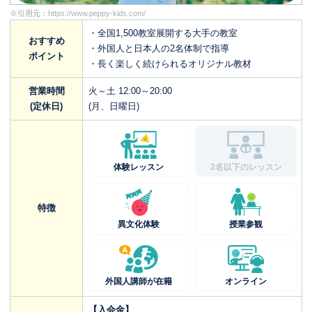
※引用元：
https://www.peppy-kids.com/
・全国1,500教室展開する大手の教室
おすすめ
・外国人と日本人の2名体制で指導
ポイント
・長く楽しく続けられるオリジナル教材
営業時間
火～土 12:00～20:00
(定休日)
(月、日曜日)
体験レッスン
2名以下のレッスン
特徴
異文化体験
授業参観
外国人講師が在籍
オンライン
【入会金】