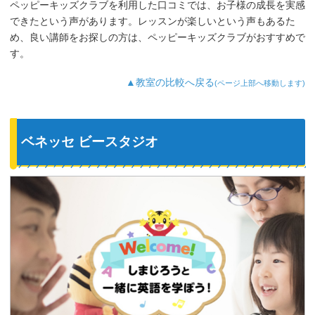
ペッピーキッズクラブを利用した口コミでは、お子様の成長を実感
3歳児を飽きさせない充実したレッスンだ
できたという声があります。レッスンが楽しいという声もあるた
と思います。うちの子は特に歌やダンス
が好きなようで、よく「Hello～♪」と歌
め、良い講師をお探しの方は、ペッピーキッズクラブがおすすめで
っています。
す。
最近では家の中の物やスーパーの野菜な
ど、色んなものを英語で教えてくれるよ
▲教室の比較へ戻る
(ページ上部へ移動します)
うになり、英語が身についてきているの
を実感しています。
ベネッセ ビースタジオ