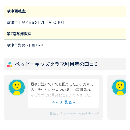
草津西教室
草津市上笠2-5-6 SEVELIALO 103
第2南草津教室
草津市野路5丁目12-20
ペッピーキッズクラブ利用者の口コミ
最初は泣いていて心配でしたが、おもし
ろい先生やレッスンの楽しい雰囲気のお
かげですぐに馴染むことができました。
たまにママと離れるときに嫌がることも
ありますが、先生が上手になだめてく
れ、お迎えのときはいつも笑顔です。
引用元：
https://www.peppy-kids.com/
まだ3歳なのでどうしても集中力が続かな
いのですが、歌やゲームなど体を使った
り、カードやDVDなど目で楽しめたり、