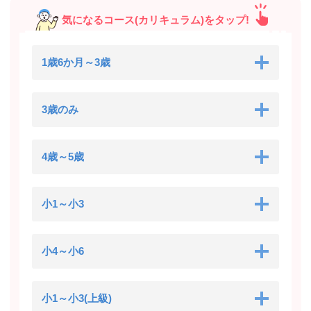
気になるコース(カリキュラム)をタップ!
1歳6か月～3歳
3歳のみ
4歳～5歳
小1～小3
小4～小6
小1～小3(上級)