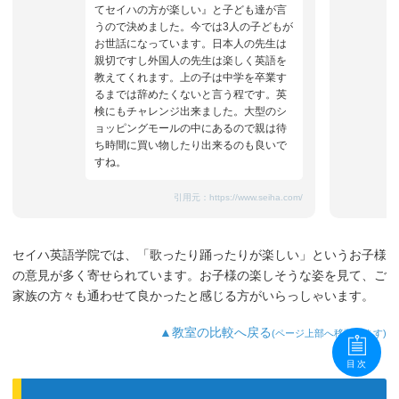
てセイハの方が楽しい』と子ども達が言
うので決めました。今では3人の子どもが
お世話になっています。日本人の先生は
親切ですし外国人の先生は楽しく英語を
教えてくれます。上の子は中学を卒業す
るまでは辞めたくないと言う程です。英
検にもチャレンジ出来ました。大型のシ
ョッピングモールの中にあるので親は待
ち時間に買い物したり出来るのも良いで
すね。
引用元：
https://www.seiha.com/
セイハ英語学院では、「歌ったり踊ったりが楽しい」というお子様
の意見が多く寄せられています。お子様の楽しそうな姿を見て、ご
家族の方々も通わせて良かったと感じる方がいらっしゃいます。
▲教室の比較へ戻る
(ページ上部へ移動します)
目次