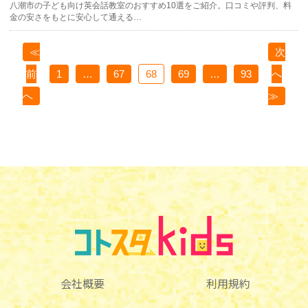
八潮市の子ども向け英会話教室のおすすめ10選をご紹介。口コミや評判、料
金の安さをもとに安心して通える…
≪
次
前
1
…
67
68
69
…
93
へ
へ
≫
会社概要
利用規約