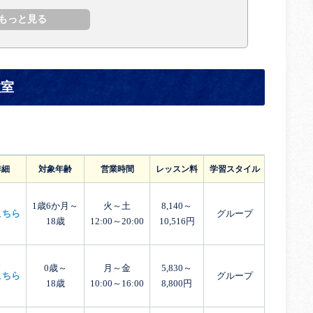
教室
詳細
対象年齢
営業時間
レッスン料
学習スタイル
体験レッ
1歳6か月～
火～土
8,140～
こちら
グループ
18歳
12:00～20:00
10,516円
0歳～
月～金
5,830～
こちら
グループ
18歳
10:00～16:00
8,800円