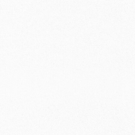
×
〇
×
〇