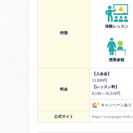
体験レッスン
特徴
授業参観
【入会金】
11,000円
【レッスン料】
料金
8,140～10,516円
キャンペーンあり
公式サイト
https://www.peppy-kids.