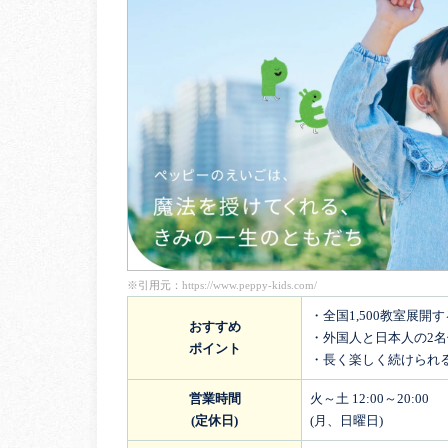
※引用元：
https://www.peppy-kids.com/
・全国1,500教室展開
おすすめ
・外国人と日本人の2
ポイント
・長く楽しく続けられ
営業時間
火～土 12:00～20:00
(定休日)
(月、日曜日)