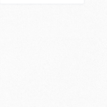
スン
外国人講師
〇
〇
×
〇