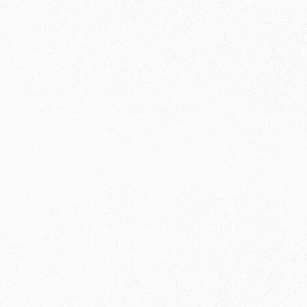
〇
〇
×
〇
〇
〇
×
〇
×
〇