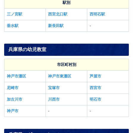
駅別
三ノ宮駅
西宮北口駅
西明石駅
垂水駅
新長田駅
-
兵庫県の幼児教室
市区町村別
神戸市灘区
神戸市東灘区
芦屋市
尼崎市
宝塚市
西宮市
加古川市
川西市
明石市
神戸市
-
-