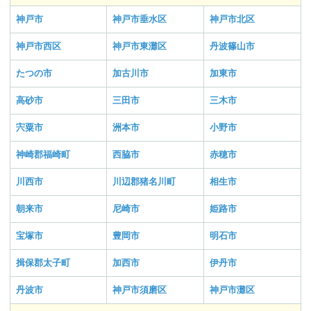
神戸市
神戸市垂水区
神戸市北区
神戸市西区
神戸市東灘区
丹波篠山市
たつの市
加古川市
加東市
高砂市
三田市
三木市
宍粟市
洲本市
小野市
神崎郡福崎町
西脇市
赤穂市
川西市
川辺郡猪名川町
相生市
朝来市
尼崎市
姫路市
宝塚市
豊岡市
明石市
揖保郡太子町
加西市
伊丹市
丹波市
神戸市須磨区
神戸市灘区