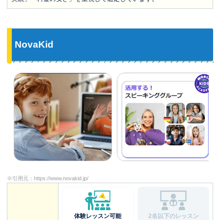
NovaKid
※引用元：
https://www.novakid.jp/
体験レッスン可能
2名以下のレッスン