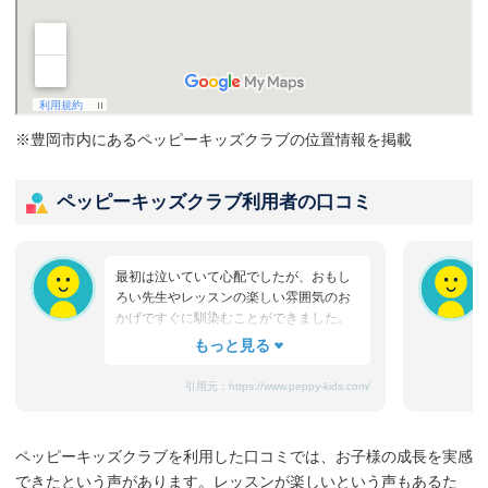
※豊岡市内にあるペッピーキッズクラブの位置情報を掲載
ペッピーキッズクラブ利用者の口コミ
最初は泣いていて心配でしたが、おもし
ろい先生やレッスンの楽しい雰囲気のお
かげですぐに馴染むことができました。
たまにママと離れるときに嫌がることも
ありますが、先生が上手になだめてく
れ、お迎えのときはいつも笑顔です。
引用元：
https://www.peppy-kids.com/
まだ3歳なのでどうしても集中力が続かな
いのですが、歌やゲームなど体を使った
り、カードやDVDなど目で楽しめたり、
ペッピーキッズクラブを利用した口コミでは、お子様の成長を実感
3歳児を飽きさせない充実したレッスンだ
できたという声があります。レッスンが楽しいという声もあるた
と思います。うちの子は特に歌やダンス