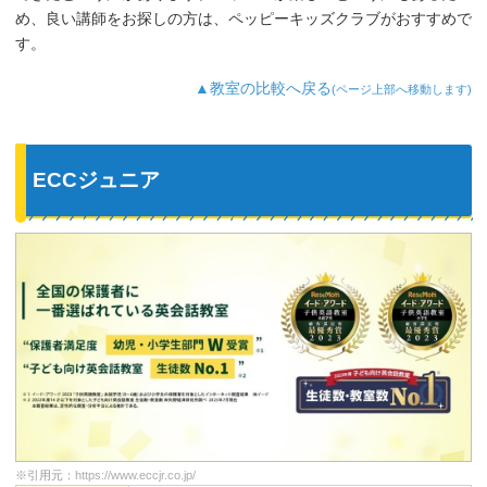
が好きなようで、よく「Hello～♪」と歌
め、良い講師をお探しの方は、ペッピーキッズクラブがおすすめで
っています。
す。
最近では家の中の物やスーパーの野菜な
ど、色んなものを英語で教えてくれるよ
▲教室の比較へ戻る
(ページ上部へ移動します)
うになり、英語が身についてきているの
を実感しています。
ECCジュニア
※引用元：
https://www.eccjr.co.jp/