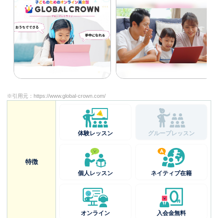
※引用元：
https://www.global-crown.com/
体験レッスン
グループレッスン
特徴
個人レッスン
ネイティブ在籍
オンライン
入会金無料