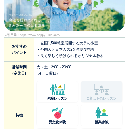
※引用元：
https://www.peppy-kids.com/
・全国1,500教室展開する大手の教室
おすすめ
・外国人と日本人の2名体制で指導
ポイント
・長く楽しく続けられるオリジナル教材
営業時間
火～土 12:00～20:00
(定休日)
(月、日曜日)
体験レッスン
2名以下のレッスン
特徴
異文化体験
授業参観