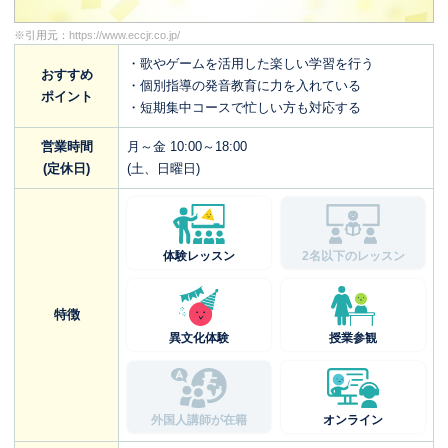
※引用元：
https://www.eccjr.co.jp/
・歌やゲームを活用した楽しい学習を行う
おすすめ
・個別指導の発音教育に力を入れている
ポイント
・短期集中コースで忙しい方も対応する
営業時間
月～金 10:00～18:00
(定休日)
(土、日曜日)
体験レッスン
2名以下のレッスン
特徴
異文化体験
授業参観
外国人講師が在籍
オンライン