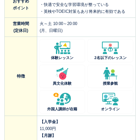
おすすめ
・快適で安全な学習環境が整っている
ポイント
・英検やTOEIC対策もあり将来的に有効である
営業時間
火～土 10:00～20:00
(定休日)
(月、日曜日)
体験レッスン
2名以下のレッスン
特徴
異文化体験
授業参観
外国人講師が在籍
オンライン
【入学金】
11,000円
【月謝】