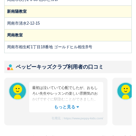
新南陽教室
周南市清水2-12-15
周南教室
周南市相生町1丁目18番地 ゴールドヒル相生B号
ペッピーキッズクラブ利用者の口コミ
最初は泣いていて心配でしたが、おもし
ろい先生やレッスンの楽しい雰囲気のお
かげですぐに馴染むことができました。
たまにママと離れるときに嫌がることも
ありますが、先生が上手になだめてく
れ、お迎えのときはいつも笑顔です。
引用元：
https://www.peppy-kids.com/
まだ3歳なのでどうしても集中力が続かな
いのですが、歌やゲームなど体を使った
り、カードやDVDなど目で楽しめたり、