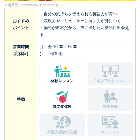
※引用元：
https://www.labo-party.jp/
・自分の気持ちを伝えられる英語力が育つ
おすすめ
・表現力やコミュニケーション力が身につく
ポイント
・物語が教材だから、声に出したい英語に出会え
る
営業時間
月～金 10:00～16:00
(定休日)
(土、日曜日)
体験レッスン
2名以下のレッスン
特徴
異文化体験
授業参観
外国人講師が在籍
オンライン