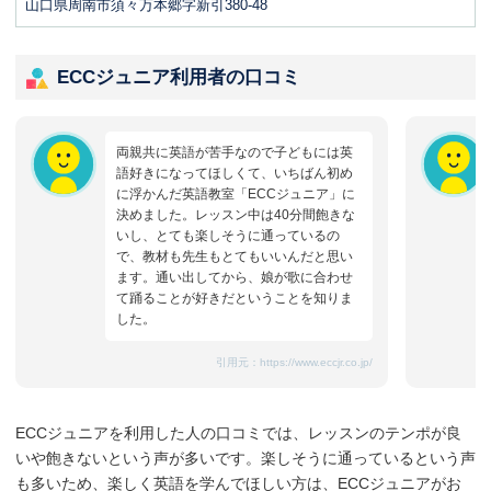
山口県周南市須々万本郷字新引380-48
ECCジュニア利用者の口コミ
両親共に英語が苦手なので子どもには英
語好きになってほしくて、いちばん初め
に浮かんだ英語教室「ECCジュニア」に
決めました。レッスン中は40分間飽きな
いし、とても楽しそうに通っているの
で、教材も先生もとてもいいんだと思い
ます。通い出してから、娘が歌に合わせ
て踊ることが好きだということを知りま
した。
引用元：
https://www.eccjr.co.jp/
ECCジュニアを利用した人の口コミでは、レッスンのテンポが良
いや飽きないという声が多いです。楽しそうに通っているという声
も多いため、楽しく英語を学んでほしい方は、ECCジュニアがお