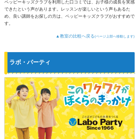
ペッピーキッズクラブを利用した口コミでは、お子様の成長を実感
3歳児を飽きさせない充実したレッスンだ
できたという声があります。レッスンが楽しいという声もあるた
と思います。うちの子は特に歌やダンス
が好きなようで、よく「Hello～♪」と歌
め、良い講師をお探しの方は、ペッピーキッズクラブがおすすめで
っています。
す。
最近では家の中の物やスーパーの野菜な
ど、色んなものを英語で教えてくれるよ
▲教室の比較へ戻る
(ページ上部へ移動します)
うになり、英語が身についてきているの
を実感しています。
ラボ・パーティ