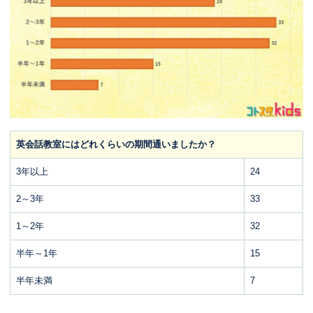
英会話教室にはどれくらいの期間通いましたか？
3年以上
24
2～3年
33
1～2年
32
半年～1年
15
半年未満
7