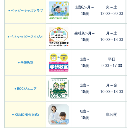
1歳6か月～
火～土
▼ペッピーキッズクラブ
18歳
12:00～20:00
生後9か月～
月～土
▼ベネッセ ビースタジオ
18歳
10:00～18:00
1歳～
平日
▼学研教室
18歳
9:00～17:00
2歳～
月～金
▼ECCジュニア
18歳
10:00～18:00
0歳～
非公開
▼KUMON(公文式)
18歳