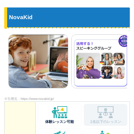
NovaKid
※引用元：
https://www.novakid.jp/
体験レッスン可能
2名以下のレッスン