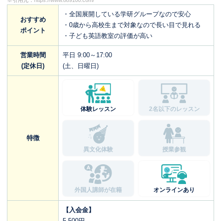
※引用元：
https://www.889100.com/
・全国展開している学研グループなので安心
おすすめ
・0歳から高校生まで対象なので長い目で見れる
ポイント
・子ども英語教室の評価が高い
営業時間
平日 9:00～17:00
(定休日)
(土、日曜日)
体験レッスン
2名以下のレッスン
特徴
異文化体験
授業参観
外国人講師が在籍
オンラインあり
【入会金】
5,500円