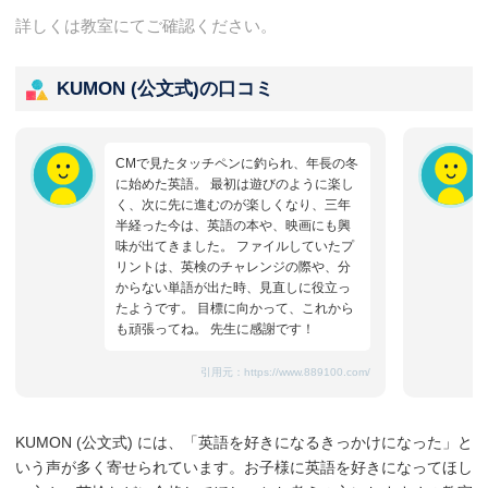
詳しくは教室にてご確認ください。
KUMON (公文式)の口コミ
CMで見たタッチペンに釣られ、年長の冬
に始めた英語。 最初は遊びのように楽し
く、次に先に進むのが楽しくなり、三年
半経った今は、英語の本や、映画にも興
味が出てきました。 ファイルしていたプ
リントは、英検のチャレンジの際や、分
からない単語が出た時、見直しに役立っ
たようです。 目標に向かって、これから
も頑張ってね。 先生に感謝です！
引用元：
https://www.889100.com/
KUMON (公文式) には、「英語を好きになるきっかけになった」と
いう声が多く寄せられています。お子様に英語を好きになってほし