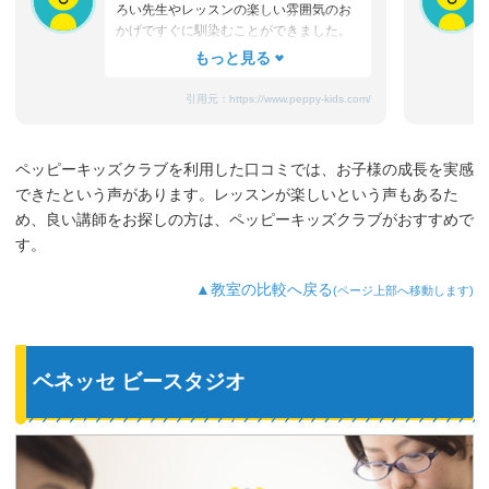
ろい先生やレッスンの楽しい雰囲気のお
かげですぐに馴染むことができました。
たまにママと離れるときに嫌がることも
ありますが、先生が上手になだめてく
れ、お迎えのときはいつも笑顔です。
引用元：
https://www.peppy-kids.com/
まだ3歳なのでどうしても集中力が続かな
いのですが、歌やゲームなど体を使った
り、カードやDVDなど目で楽しめたり、
ペッピーキッズクラブを利用した口コミでは、お子様の成長を実感
3歳児を飽きさせない充実したレッスンだ
できたという声があります。レッスンが楽しいという声もあるた
と思います。うちの子は特に歌やダンス
が好きなようで、よく「Hello～♪」と歌
め、良い講師をお探しの方は、ペッピーキッズクラブがおすすめで
っています。
す。
最近では家の中の物やスーパーの野菜な
ど、色んなものを英語で教えてくれるよ
▲教室の比較へ戻る
(ページ上部へ移動します)
うになり、英語が身についてきているの
を実感しています。
ベネッセ ビースタジオ