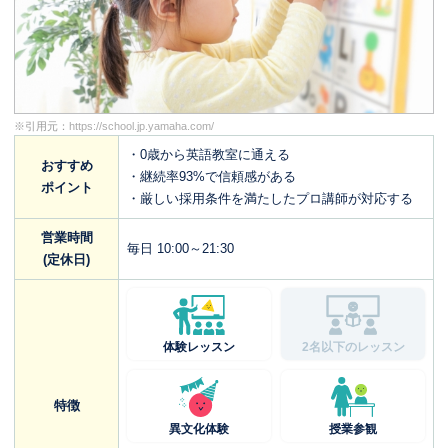
※引用元：
https://school.jp.yamaha.com/
・0歳から英語教室に通える
おすすめ
・継続率93%で信頼感がある
ポイント
・厳しい採用条件を満たしたプロ講師が対応する
営業時間
毎日 10:00～21:30
(定休日)
体験レッスン
2名以下のレッスン
特徴
異文化体験
授業参観