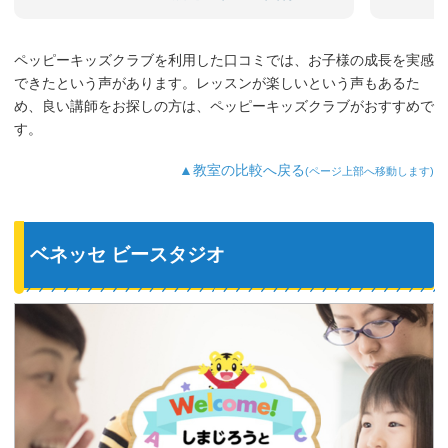
まだ3歳なのでどうしても集中力が続かな
いのですが、歌やゲームなど体を使った
り、カードやDVDなど目で楽しめたり、
ペッピーキッズクラブを利用した口コミでは、お子様の成長を実感
3歳児を飽きさせない充実したレッスンだ
できたという声があります。レッスンが楽しいという声もあるた
と思います。うちの子は特に歌やダンス
が好きなようで、よく「Hello～♪」と歌
め、良い講師をお探しの方は、ペッピーキッズクラブがおすすめで
っています。
す。
最近では家の中の物やスーパーの野菜な
ど、色んなものを英語で教えてくれるよ
▲教室の比較へ戻る
(ページ上部へ移動します)
うになり、英語が身についてきているの
を実感しています。
ベネッセ ビースタジオ