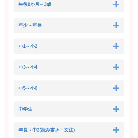
生後9か月～3歳
年少～年長
小1～小2
小3～小4
小5～小6
中学生
年長～中2(読み書き・文法)