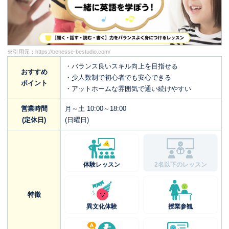
※引用元：
https://benesse-bestudio.com/
・バランス良いスキル向上を目指せる
おすすめ
・少人数制で初心者でも安心できる
ポイント
・アットホームな雰囲気で通い続けやすい
営業時間
月～土 10:00～18:00
(定休日)
(日曜日)
体験レッスン
2名以下のレッスン
特徴
異文化体験
授業参観