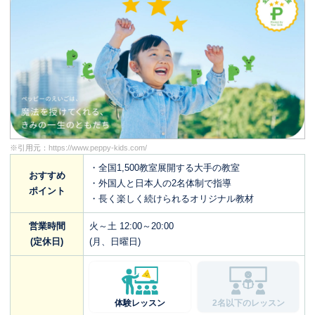
※引用元：
https://www.peppy-kids.com/
・全国1,500教室展開する大手の教室
おすすめ
・外国人と日本人の2名体制で指導
ポイント
・長く楽しく続けられるオリジナル教材
営業時間
火～土 12:00～20:00
(定休日)
(月、日曜日)
体験レッスン
2名以下のレッスン