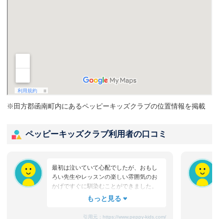
※田方郡函南町内にあるペッピーキッズクラブの位置情報を掲載
ペッピーキッズクラブ利用者の口コミ
最初は泣いていて心配でしたが、おもし
ろい先生やレッスンの楽しい雰囲気のお
かげですぐに馴染むことができました。
たまにママと離れるときに嫌がることも
ありますが、先生が上手になだめてく
れ、お迎えのときはいつも笑顔です。
引用元：
https://www.peppy-kids.com/