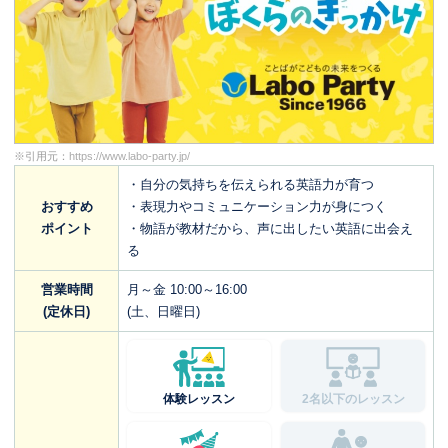
※引用元：
https://www.labo-party.jp/
・自分の気持ちを伝えられる英語力が育つ
おすすめ
・表現力やコミュニケーション力が身につく
ポイント
・物語が教材だから、声に出したい英語に出会え
る
営業時間
月～金 10:00～16:00
(定休日)
(土、日曜日)
体験レッスン
2名以下のレッスン