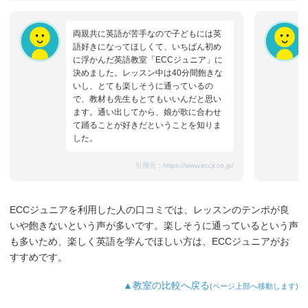
両親共に英語が苦手なので子どもには英
語好きになってほしくて、いちばん初め
に浮かんだ英語教室「ECCジュニア」に
決めました。レッスン中は40分間飽きな
いし、とても楽しそうに通っているの
で、教材も先生もとてもいいんだと思い
ます。通い出してから、娘が歌に合わせ
て踊ることが好きだということを知りま
した。
引用元：
https://www.eccjr.co.jp/
ECCジュニアを利用した人の口コミでは、レッスンのテンポが良
いや飽きないという声が多いです。楽しそうに通っているという声
も多いため、楽しく英語を学んでほしい方は、ECCジュニアがお
すすめです。
▲教室の比較へ戻る
(ページ上部へ移動します)