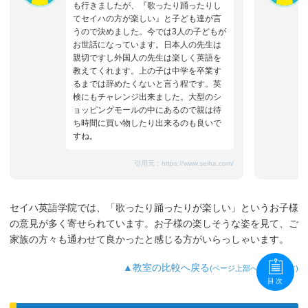
も行きましたが、『歌ったり踊ったりし
てセイハの方が楽しい』と子ども達が言
うので決めました。今では3人の子どもが
お世話になっています。日本人の先生は
親切ですし外国人の先生は楽しく英語を
教えてくれます。上の子は中学を卒業す
るまでは辞めたくないと言う程です。英
検にもチャレンジ出来ました。大型のシ
ョッピングモールの中にあるので親は待
ち時間に買い物したり出来るのも良いで
すね。
引用元：
https://www.seiha.com/
セイハ英語学院では、「歌ったり踊ったりが楽しい」というお子様
の意見が多く寄せられています。お子様の楽しそうな姿を見て、ご
家族の方々も通わせて良かったと感じる方がいらっしゃいます。
▲教室の比較へ戻る
(ページ上部へ移動します)
目次