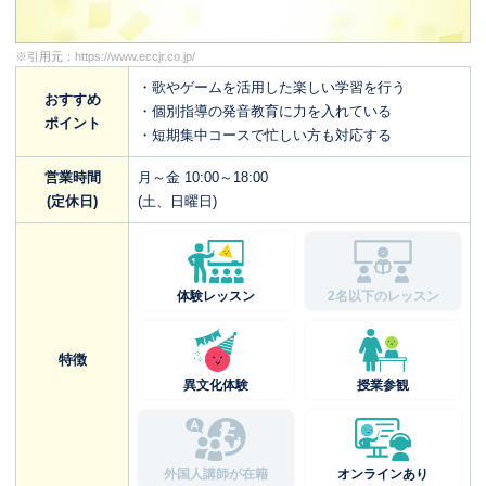
※引用元：
https://www.eccjr.co.jp/
・歌やゲームを活用した楽しい学習を行う
おすすめ
・個別指導の発音教育に力を入れている
ポイント
・短期集中コースで忙しい方も対応する
営業時間
月～金 10:00～18:00
(定休日)
(土、日曜日)
体験レッスン
2名以下のレッスン
特徴
異文化体験
授業参観
外国人講師が在籍
オンラインあり