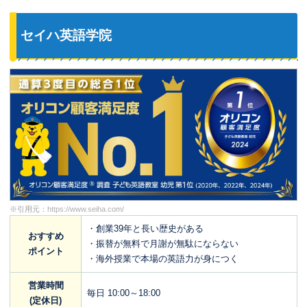
セイハ英語学院
※引用元：
https://www.seiha.com/
・創業39年と長い歴史がある
おすすめ
・振替が無料で月謝が無駄にならない
ポイント
・海外授業で本場の英語力が身につく
営業時間
毎日 10:00～18:00
(定休日)