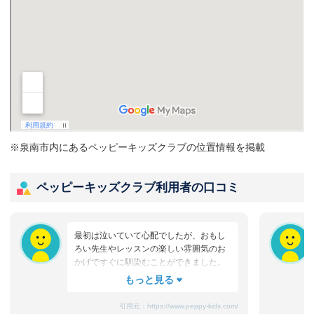
※泉南市内にあるペッピーキッズクラブの位置情報を掲載
ペッピーキッズクラブ利用者の口コミ
最初は泣いていて心配でしたが、おもし
ろい先生やレッスンの楽しい雰囲気のお
かげですぐに馴染むことができました。
たまにママと離れるときに嫌がることも
ありますが、先生が上手になだめてく
れ、お迎えのときはいつも笑顔です。
引用元：
https://www.peppy-kids.com/