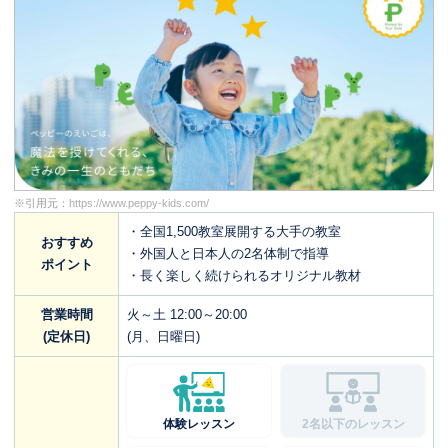
※引用元：
https://www.peppy-kids.com/
・全国1,500教室展開する大手の教室
おすすめ
・外国人と日本人の2名体制で指導
ポイント
・長く楽しく続けられるオリジナル教材
営業時間
火～土 12:00～20:00
(定休日)
(月、日曜日)
体験レッスン
2名以下のレッスン