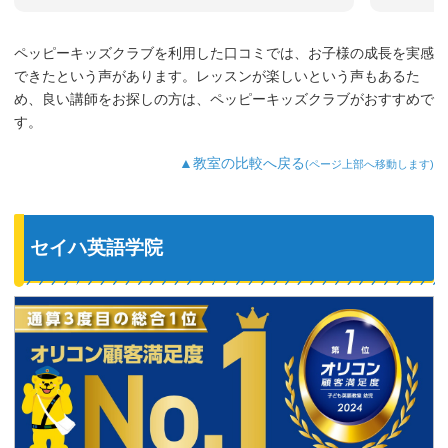
まだ3歳なのでどうしても集中力が続かな
いのですが、歌やゲームなど体を使った
り、カードやDVDなど目で楽しめたり、
ペッピーキッズクラブを利用した口コミでは、お子様の成長を実感
3歳児を飽きさせない充実したレッスンだ
できたという声があります。レッスンが楽しいという声もあるた
と思います。うちの子は特に歌やダンス
が好きなようで、よく「Hello～♪」と歌
め、良い講師をお探しの方は、ペッピーキッズクラブがおすすめで
っています。
す。
最近では家の中の物やスーパーの野菜な
ど、色んなものを英語で教えてくれるよ
▲教室の比較へ戻る
(ページ上部へ移動します)
うになり、英語が身についてきているの
を実感しています。
セイハ英語学院