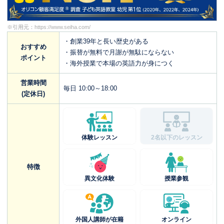
※引用元：
https://www.seiha.com/
・創業39年と長い歴史がある
おすすめ
・振替が無料で月謝が無駄にならない
ポイント
・海外授業で本場の英語力が身につく
営業時間
毎日 10:00～18:00
(定休日)
体験レッスン
2名以下のレッスン
特徴
異文化体験
授業参観
外国人講師が在籍
オンライン