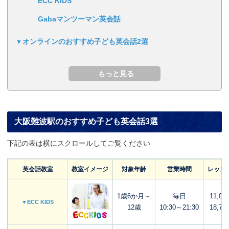
ECC KIDS
Gabaマンツーマン英会話
オンラインのおすすめ子ども英会話2選
大阪難波駅のおすすめ子ども英会話3選
下記の表は横にスクロールしてご覧ください
英会話教室
教室イメージ
対象年齢
営業時間
レッス
1歳6か月～
毎日
11,00
▼ECC KIDS
12歳
10:30～21:30
18,70