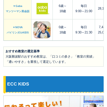
6歳～
毎日
▼Gaba
28,16
18歳
9:00～21:00
マンツーマン英会話
0歳～
毎日
7,48
▼NOVA
18歳
9:30～21:30
25,00
バイリンガルKIDS
おすすめ教室の選定基準
大阪難波駅のおすすめ教室は、「口コミの多さ」「教室の実績」
「通いやすさ」を重視して選定しています。
ECC KIDS