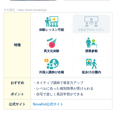
※引用元：
https://www.novakid.jp/
体験レッスン可能
2名以下のレッスン
特徴
異文化体験
授業参観
外国人講師が在籍
徒歩15分圏内
おすすめ
・ネイティブ講師で発音力アップ
・レベルに合った個別指導が受けられる
ポイント
・自宅で楽しく英語学習ができる
公式サイト
NovaKid公式サイト