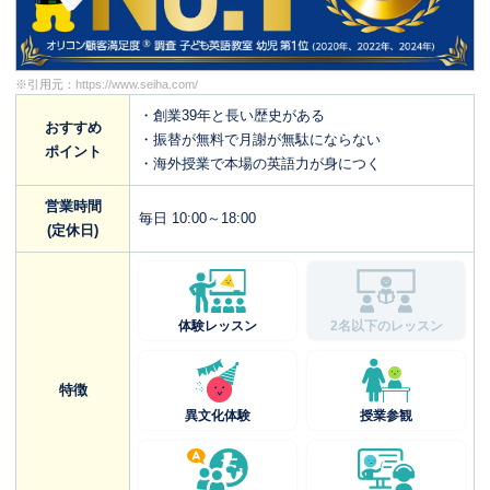
※引用元：
https://www.seiha.com/
・創業39年と長い歴史がある
おすすめ
・振替が無料で月謝が無駄にならない
ポイント
・海外授業で本場の英語力が身につく
営業時間
毎日 10:00～18:00
(定休日)
体験レッスン
2名以下のレッスン
特徴
異文化体験
授業参観