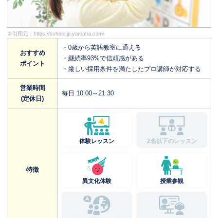
※引用元：
https://school.jp.yamaha.com/
・0歳から英語教室に通える
おすすめ
・継続率93%で信頼感がある
ポイント
・厳しい採用条件を満たしたプロ講師が対応する
営業時間
毎日 10:00～21:30
(定休日)
体験レッスン
2名以下のレッスン
特徴
異文化体験
授業参観