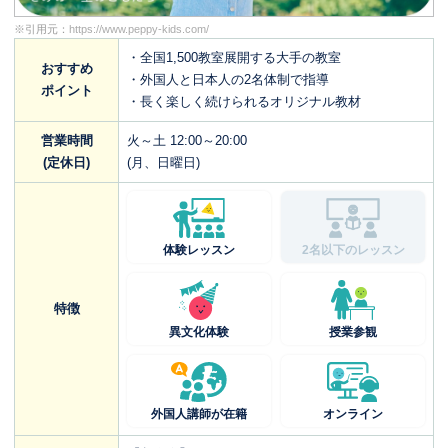
※引用元：
https://www.peppy-kids.com/
・全国1,500教室展開する大手の教室
おすすめ
・外国人と日本人の2名体制で指導
ポイント
・長く楽しく続けられるオリジナル教材
営業時間
火～土 12:00～20:00
(定休日)
(月、日曜日)
体験レッスン
2名以下のレッスン
特徴
異文化体験
授業参観
外国人講師が在籍
オンライン