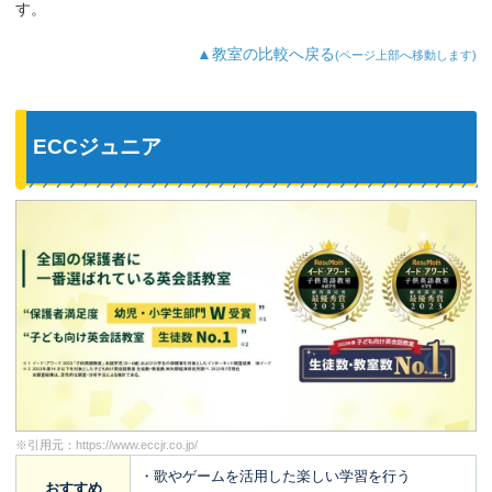
っています。
す。
最近では家の中の物やスーパーの野菜な
ど、色んなものを英語で教えてくれるよ
▲教室の比較へ戻る
(ページ上部へ移動します)
うになり、英語が身についてきているの
を実感しています。
ECCジュニア
※引用元：
https://www.eccjr.co.jp/
・歌やゲームを活用した楽しい学習を行う
おすすめ