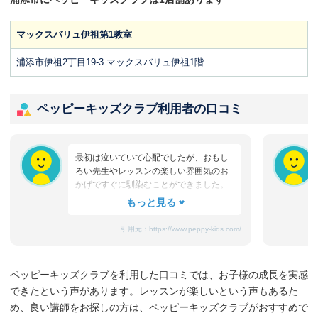
マックスバリュ伊祖第1教室
浦添市伊祖2丁目19‐3 マックスバリュ伊祖1階
ペッピーキッズクラブ利用者の口コミ
最初は泣いていて心配でしたが、おもし
ろい先生やレッスンの楽しい雰囲気のお
かげですぐに馴染むことができました。
たまにママと離れるときに嫌がることも
ありますが、先生が上手になだめてく
れ、お迎えのときはいつも笑顔です。
引用元：
https://www.peppy-kids.com/
まだ3歳なのでどうしても集中力が続かな
いのですが、歌やゲームなど体を使った
り、カードやDVDなど目で楽しめたり、
ペッピーキッズクラブを利用した口コミでは、お子様の成長を実感
3歳児を飽きさせない充実したレッスンだ
できたという声があります。レッスンが楽しいという声もあるた
と思います。うちの子は特に歌やダンス
が好きなようで、よく「Hello～♪」と歌
め、良い講師をお探しの方は、ペッピーキッズクラブがおすすめで