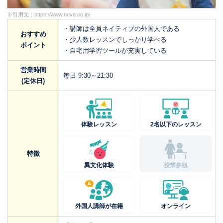
※引用元：
https://www.nova.co.jp/
・講師は全員ネイティブの外国人である
おすすめ
・少人数レッスンでしっかり学べる
ポイント
・自宅用学習ツールが充実している
営業時間
毎日 9:30～21:30
(定休日)
体験レッスン
2名以下のレッスン
特徴
異文化体験
授業参観
外国人講師が在籍
オンライン