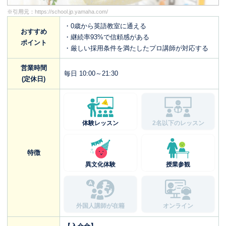
※引用元：
https://school.jp.yamaha.com/
・0歳から英語教室に通える
おすすめ
・継続率93%で信頼感がある
ポイント
・厳しい採用条件を満たしたプロ講師が対応する
営業時間
毎日 10:00～21:30
(定休日)
体験レッスン
2名以下のレッスン
特徴
異文化体験
授業参観
外国人講師が在籍
オンライン