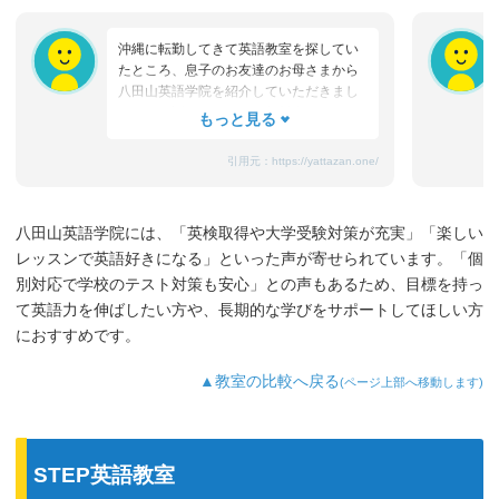
沖縄に転勤してきて英語教室を探してい
たところ、息子のお友達のお母さまから
八田山英語学院を紹介していただきまし
た。お月謝があまりにも低料金だったの
で初めは半信半疑でした。(先生スミマセ
ン笑) 楽しいレッスンに加え良心的な対
引用元：
https://yattazan.one/
応と指導に息子も英語が好きになり、６
年で英検3級を取得することができまし
た。転勤のため息子は小学生卒業ととも
八田山英語学院には、「英検取得や大学受験対策が充実」「楽しい
に八田山も卒業となってしまったことが
レッスンで英語好きになる」といった声が寄せられています。「個
残念でなりません。先生は英検1級を取得
していますし、保育園や他施設での英語
別対応で学校のテスト対策も安心」との声もあるため、目標を持っ
指導や翻訳、通訳と幅広く活動されてい
て英語力を伸ばしたい方や、長期的な学びをサポートしてほしい方
ます。このような英語教室に出会えてと
におすすめです。
てもラッキーでした。ありがとうござい
ました。
▲教室の比較へ戻る
(ページ上部へ移動します)
STEP英語教室