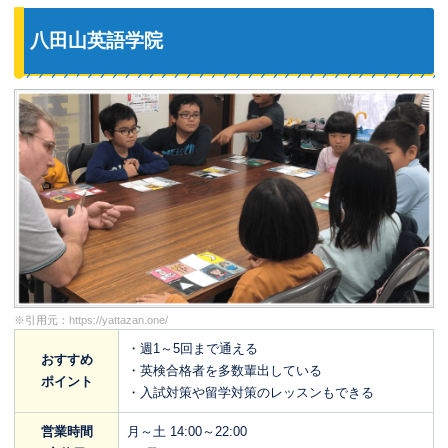
八田山英語学院
※引用元：
https://yattazan.one/
・週1～5回まで通える
おすすめ
・英検合格者を多数輩出している
ポイント
・入試対策や留学対策のレッスンもできる
営業時間
月～土 14:00～22:00