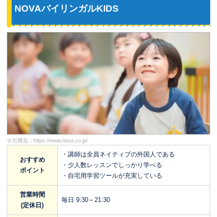
NOVAバイリンガルKIDS
※引用元：
https://www.nova.co.jp/
・講師は全員ネイティブの外国人である
おすすめ
・少人数レッスンでしっかり学べる
ポイント
・自宅用学習ツールが充実している
営業時間
毎日 9:30～21:30
(定休日)