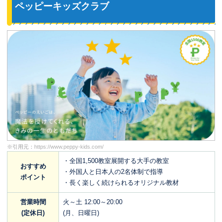
ペッピーキッズクラブ
※引用元：
https://www.peppy-kids.com/
・全国1,500教室展開する大手の教室
おすすめ
・外国人と日本人の2名体制で指導
ポイント
・長く楽しく続けられるオリジナル教材
営業時間
火～土 12:00～20:00
(定休日)
(月、日曜日)