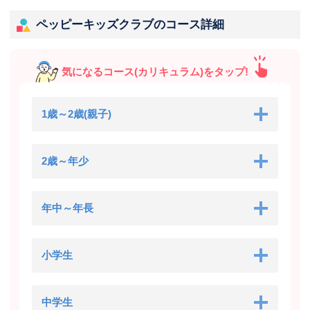
ペッピーキッズクラブのコース詳細
気になるコース(カリキュラム)をタップ!
1歳～2歳(親子)
2歳～年少
年中～年長
小学生
中学生