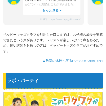
ろい先生やレッスンの楽しい雰囲気のお
かげですぐに馴染むことができました。
たまにママと離れるときに嫌がることも
ありますが、先生が上手になだめてく
れ、お迎えのときはいつも笑顔です。
引用元：
https://www.peppy-kids.com/
まだ3歳なのでどうしても集中力が続かな
いのですが、歌やゲームなど体を使った
り、カードやDVDなど目で楽しめたり、
ペッピーキッズクラブを利用した口コミでは、お子様の成長を実感
3歳児を飽きさせない充実したレッスンだ
できたという声があります。レッスンが楽しいという声もあるた
と思います。うちの子は特に歌やダンス
が好きなようで、よく「Hello～♪」と歌
め、良い講師をお探しの方は、ペッピーキッズクラブがおすすめで
っています。
す。
最近では家の中の物やスーパーの野菜な
ど、色んなものを英語で教えてくれるよ
▲教室の比較へ戻る
(ページ上部へ移動します)
うになり、英語が身についてきているの
を実感しています。
ラボ・パーティ