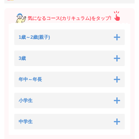
気になるコース(カリキュラム)をタップ!
1歳～2歳(親子)
3歳
年中～年長
小学生
中学生