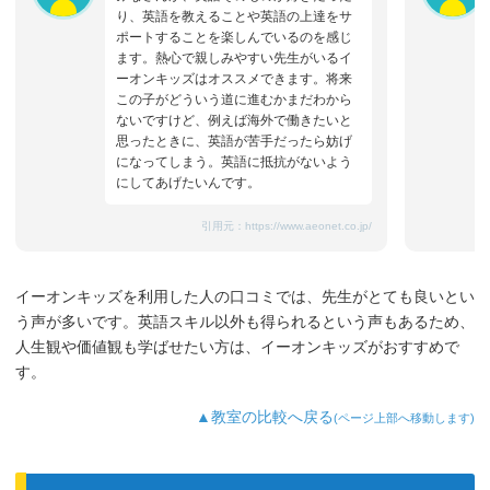
り、英語を教えることや英語の上達をサ
ポートすることを楽しんでいるのを感じ
ます。熱心で親しみやすい先生がいるイ
ーオンキッズはオススメできます。将来
この子がどういう道に進むかまだわから
ないですけど、例えば海外で働きたいと
思ったときに、英語が苦手だったら妨げ
になってしまう。英語に抵抗がないよう
にしてあげたいんです。
引用元：
https://www.aeonet.co.jp/
イーオンキッズを利用した人の口コミでは、先生がとても良いとい
う声が多いです。英語スキル以外も得られるという声もあるため、
人生観や価値観も学ばせたい方は、イーオンキッズがおすすめで
す。
▲教室の比較へ戻る
(ページ上部へ移動します)