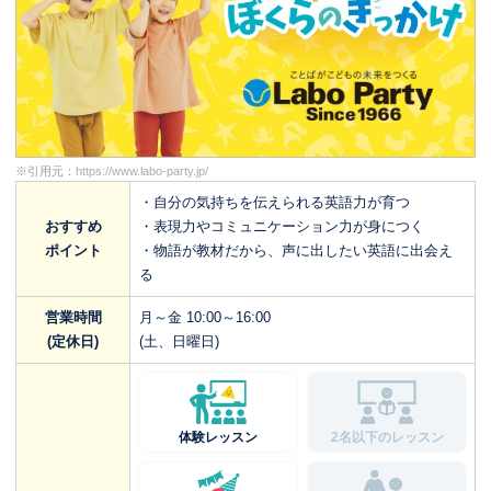
※引用元：
https://www.labo-party.jp/
・自分の気持ちを伝えられる英語力が育つ
おすすめ
・表現力やコミュニケーション力が身につく
ポイント
・物語が教材だから、声に出したい英語に出会え
る
営業時間
月～金 10:00～16:00
(定休日)
(土、日曜日)
体験レッスン
2名以下のレッスン