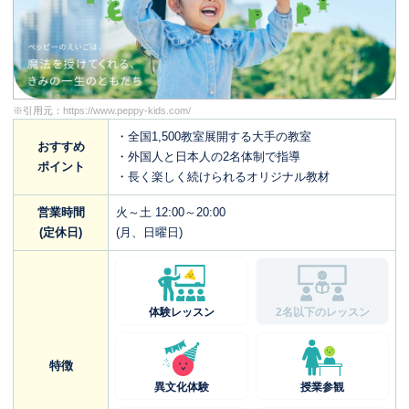
※引用元：
https://www.peppy-kids.com/
・全国1,500教室展開する大手の教室
おすすめ
・外国人と日本人の2名体制で指導
ポイント
・長く楽しく続けられるオリジナル教材
営業時間
火～土 12:00～20:00
(定休日)
(月、日曜日)
体験レッスン
2名以下のレッスン
特徴
異文化体験
授業参観