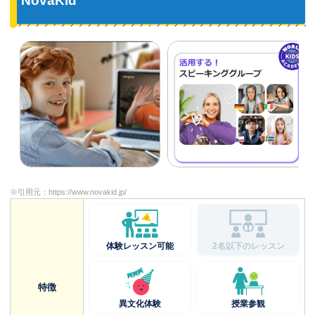
NovaKid
※引用元：
https://www.novakid.jp/
体験レッスン可能
2名以下のレッスン
特徴
異文化体験
授業参観