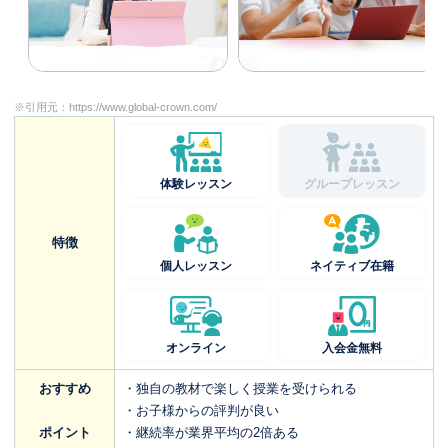
※引用元：
https://www.global-crown.com/
体験レッスン
グループレッスン
特徴
個人レッスン
ネイティブ在籍
オンライン
入会金無料
おすすめ
・独自の教材で楽しく授業を受けられる
・お子様からの評判が良い
ポイント
・継続率が業界平均の2倍ある