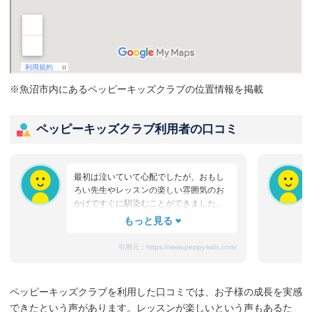
※魚沼市内にあるペッピーキッズクラブの位置情報を掲載
ペッピーキッズクラブ利用者の口コミ
最初は泣いていて心配でしたが、おもし
ろい先生やレッスンの楽しい雰囲気のお
かげですぐに馴染むことができました。
たまにママと離れるときに嫌がることも
ありますが、先生が上手になだめてく
れ、お迎えのときはいつも笑顔です。
引用元：
https://www.peppy-kids.com/
まだ3歳なのでどうしても集中力が続かな
いのですが、歌やゲームなど体を使った
り、カードやDVDなど目で楽しめたり、
ペッピーキッズクラブを利用した口コミでは、お子様の成長を実感
3歳児を飽きさせない充実したレッスンだ
できたという声があります。レッスンが楽しいという声もあるた
と思います。うちの子は特に歌やダンス