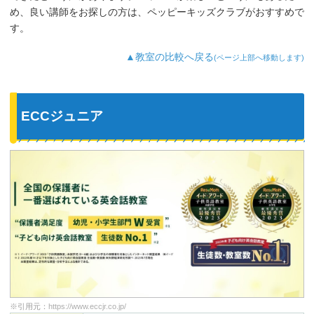
が好きなようで、よく「Hello～♪」と歌
め、良い講師をお探しの方は、ペッピーキッズクラブがおすすめで
っています。
す。
最近では家の中の物やスーパーの野菜な
ど、色んなものを英語で教えてくれるよ
▲教室の比較へ戻る
(ページ上部へ移動します)
うになり、英語が身についてきているの
を実感しています。
ECCジュニア
※引用元：
https://www.eccjr.co.jp/