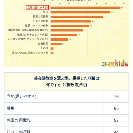
英会話教室を選ぶ際、重視した項目は
何ですか？(複数選択可)
立地(通いやすさ)
76
費用
65
教室の雰囲気
57
口コミや評判
44