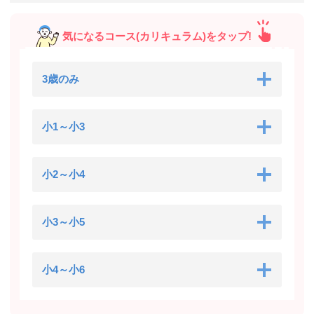
気になるコース(カリキュラム)をタップ!
3歳のみ
小1～小3
小2～小4
小3～小5
小4～小6