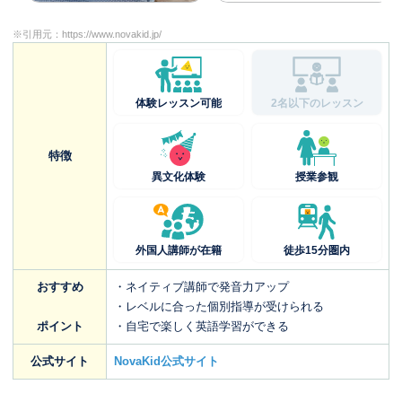
※引用元：
https://www.novakid.jp/
体験レッスン可能
2名以下のレッスン
特徴
異文化体験
授業参観
外国人講師が在籍
徒歩15分圏内
おすすめ
・ネイティブ講師で発音力アップ
・レベルに合った個別指導が受けられる
ポイント
・自宅で楽しく英語学習ができる
公式サイト
NovaKid公式サイト