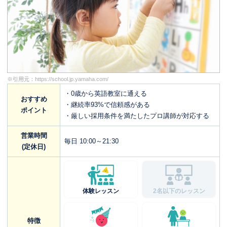
※引用元：
https://school.jp.yamaha.com/
・0歳から英語教室に通える
おすすめ
・継続率93%で信頼感がある
ポイント
・厳しい採用条件を満たしたプロ講師が対応する
営業時間
毎日 10:00～21:30
(定休日)
体験レッスン
2名以下のレッスン
特徴