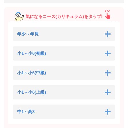
気になるコース(カリキュラム)をタップ!
年少～年長
小1～小6(初級)
小1～小6(中級)
小1～小6(上級)
中1～高3