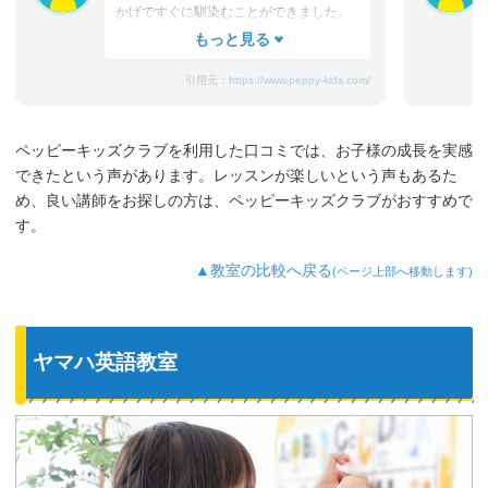
かげですぐに馴染むことができました。
たまにママと離れるときに嫌がることも
ありますが、先生が上手になだめてく
れ、お迎えのときはいつも笑顔です。
引用元：
https://www.peppy-kids.com/
まだ3歳なのでどうしても集中力が続かな
いのですが、歌やゲームなど体を使った
り、カードやDVDなど目で楽しめたり、
ペッピーキッズクラブを利用した口コミでは、お子様の成長を実感
3歳児を飽きさせない充実したレッスンだ
できたという声があります。レッスンが楽しいという声もあるた
と思います。うちの子は特に歌やダンス
が好きなようで、よく「Hello～♪」と歌
め、良い講師をお探しの方は、ペッピーキッズクラブがおすすめで
っています。
す。
最近では家の中の物やスーパーの野菜な
ど、色んなものを英語で教えてくれるよ
▲教室の比較へ戻る
(ページ上部へ移動します)
うになり、英語が身についてきているの
を実感しています。
ヤマハ英語教室