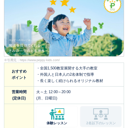
※引用元：
https://www.peppy-kids.com/
・全国1,500教室展開する大手の教室
おすすめ
・外国人と日本人の2名体制で指導
ポイント
・長く楽しく続けられるオリジナル教材
営業時間
火～土 12:00～20:00
(定休日)
(月、日曜日)
体験レッスン
2名以下のレッスン