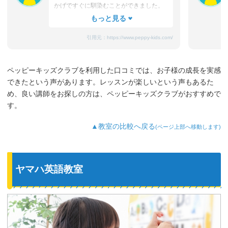
かげですぐに馴染むことができました。
たまにママと離れるときに嫌がることも
ありますが、先生が上手になだめてく
れ、お迎えのときはいつも笑顔です。
引用元：
https://www.peppy-kids.com/
まだ3歳なのでどうしても集中力が続かな
いのですが、歌やゲームなど体を使った
り、カードやDVDなど目で楽しめたり、
ペッピーキッズクラブを利用した口コミでは、お子様の成長を実感
3歳児を飽きさせない充実したレッスンだ
できたという声があります。レッスンが楽しいという声もあるた
と思います。うちの子は特に歌やダンス
が好きなようで、よく「Hello～♪」と歌
め、良い講師をお探しの方は、ペッピーキッズクラブがおすすめで
っています。
す。
最近では家の中の物やスーパーの野菜な
ど、色んなものを英語で教えてくれるよ
▲教室の比較へ戻る
(ページ上部へ移動します)
うになり、英語が身についてきているの
を実感しています。
ヤマハ英語教室