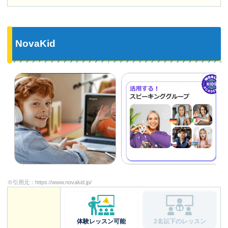
NovaKid
※引用元：
https://www.novakid.jp/
体験レッスン可能
2名以下のレッスン