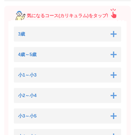
気になるコース(カリキュラム)をタップ!
3歳
4歳～5歳
小1～小3
小2～小4
小3～小5