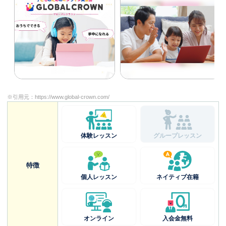
※引用元：
https://www.global-crown.com/
体験レッスン
グループレッスン
特徴
個人レッスン
ネイティブ在籍
オンライン
入会金無料