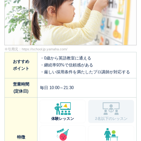
※引用元：
https://school.jp.yamaha.com/
・0歳から英語教室に通える
おすすめ
・継続率93%で信頼感がある
ポイント
・厳しい採用条件を満たしたプロ講師が対応する
営業時間
毎日 10:00～21:30
(定休日)
体験レッスン
2名以下のレッスン
特徴