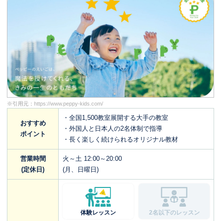
※引用元：
https://www.peppy-kids.com/
・全国1,500教室展開する大手の教室
おすすめ
・外国人と日本人の2名体制で指導
ポイント
・長く楽しく続けられるオリジナル教材
営業時間
火～土 12:00～20:00
(定休日)
(月、日曜日)
体験レッスン
2名以下のレッスン