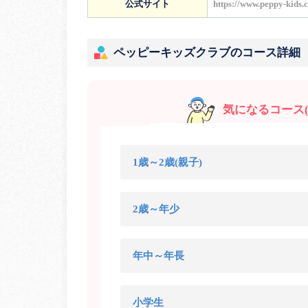
公式サイト
https://www.peppy-kids.
ペッピーキッズクラブのコース詳細
気になるコース(
1歳～2歳(親子)
2歳～年少
年中～年長
小学生