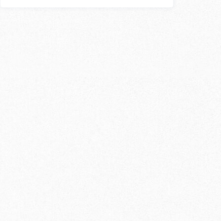
スン
外国人講師
〇
〇
〇
〇
×