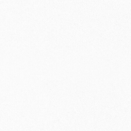
〇
×
〇
×
〇