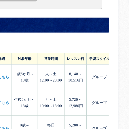
室
詳細
対象年齢
営業時間
レッスン料
学習スタイル
体験レッ
1歳6か月～
火～土
8,140～
こちら
グループ
18歳
12:00～20:00
10,516円
生後9か月～
月～土
5,720～
こちら
グループ
18歳
10:00～18:00
12,980円
0歳～
毎日
5,280～
こちら
グループ