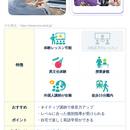
※引用元：
https://www.novakid.jp/
体験レッスン可能
2名以下のレッスン
特徴
異文化体験
授業参観
外国人講師が在籍
徒歩15分圏内
おすすめ
・ネイティブ講師で発音力アップ
・レベルに合った個別指導が受けられる
ポイント
・自宅で楽しく英語学習ができる