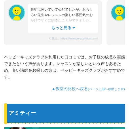
最初は泣いていて心配でしたが、おもし
ろい先生やレッスンの楽しい雰囲気のお
かげですぐに馴染むことができました。
たまにママと離れるときに嫌がることも
ありますが、先生が上手になだめてく
れ、お迎えのときはいつも笑顔です。
引用元：
https://www.peppy-kids.com/
まだ3歳なのでどうしても集中力が続かな
いのですが、歌やゲームなど体を使った
り、カードやDVDなど目で楽しめたり、
ペッピーキッズクラブを利用した口コミでは、お子様の成長を実感
3歳児を飽きさせない充実したレッスンだ
できたという声があります。レッスンが楽しいという声もあるた
と思います。うちの子は特に歌やダンス
が好きなようで、よく「Hello～♪」と歌
め、良い講師をお探しの方は、ペッピーキッズクラブがおすすめで
っています。
す。
最近では家の中の物やスーパーの野菜な
ど、色んなものを英語で教えてくれるよ
▲教室の比較へ戻る
(ページ上部へ移動します)
うになり、英語が身についてきているの
を実感しています。
アミティー