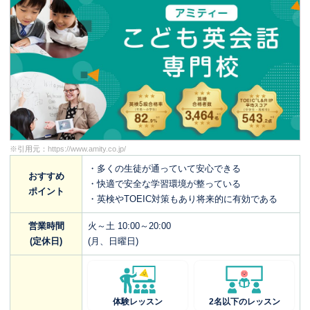
※引用元：
https://www.amity.co.jp/
・多くの生徒が通っていて安心できる
おすすめ
・快適で安全な学習環境が整っている
ポイント
・英検やTOEIC対策もあり将来的に有効である
営業時間
火～土 10:00～20:00
(定休日)
(月、日曜日)
体験レッスン
2名以下のレッスン