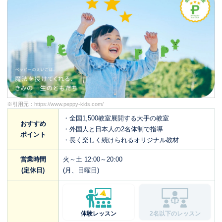
※引用元：
https://www.peppy-kids.com/
・全国1,500教室展開する大手の教室
おすすめ
・外国人と日本人の2名体制で指導
ポイント
・長く楽しく続けられるオリジナル教材
営業時間
火～土 12:00～20:00
(定休日)
(月、日曜日)
体験レッスン
2名以下のレッスン