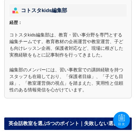
コトスタkids編集部
経歴：
コトスタkids編集部は、教育・習い事分野を専門とする
編集チームです。教育教材の企画運営や教室運営、子ど
も向けレッスン企画、保護者対応など、現場に根ざした
実務経験をもとに記事制作を行ってきました。
編集部のメンバーには、習い事教室での講師経験を持つ
スタッフも在籍しており、「保護者目線」、「子ども目
線」、「教室運営側の視点」を踏まえた、実用性と信頼
性のある情報発信を心がけています。
英会話教室を選ぶ5つのポイント｜失敗しない選び方
目次