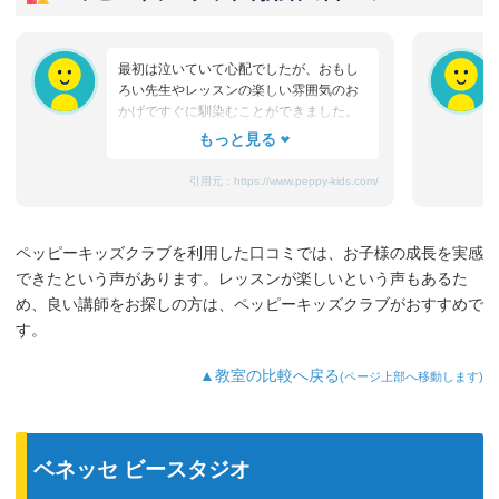
最初は泣いていて心配でしたが、おもし
ろい先生やレッスンの楽しい雰囲気のお
かげですぐに馴染むことができました。
たまにママと離れるときに嫌がることも
ありますが、先生が上手になだめてく
れ、お迎えのときはいつも笑顔です。
引用元：
https://www.peppy-kids.com/
まだ3歳なのでどうしても集中力が続かな
いのですが、歌やゲームなど体を使った
り、カードやDVDなど目で楽しめたり、
ペッピーキッズクラブを利用した口コミでは、お子様の成長を実感
3歳児を飽きさせない充実したレッスンだ
できたという声があります。レッスンが楽しいという声もあるた
と思います。うちの子は特に歌やダンス
が好きなようで、よく「Hello～♪」と歌
め、良い講師をお探しの方は、ペッピーキッズクラブがおすすめで
っています。
す。
最近では家の中の物やスーパーの野菜な
ど、色んなものを英語で教えてくれるよ
▲教室の比較へ戻る
(ページ上部へ移動します)
うになり、英語が身についてきているの
を実感しています。
ベネッセ ビースタジオ