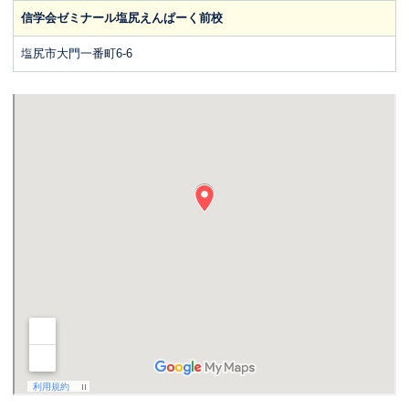
信学会ゼミナール塩尻えんぱーく前校
塩尻市大門一番町6-6