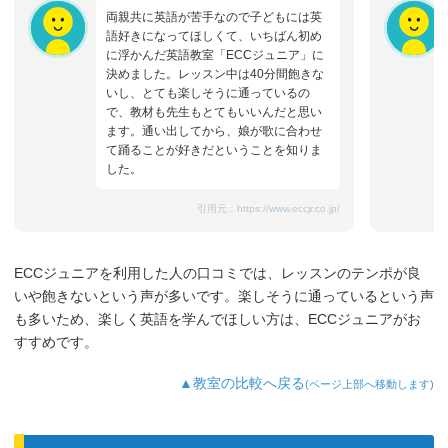
両親共に英語が苦手なので子どもには英
語好きになってほしくて、いちばん初め
に浮かんだ英語教室「ECCジュニア」に
決めました。レッスン中は40分間飽きな
いし、とても楽しそうに通っているの
で、教材も先生もとてもいいんだと思い
ます。通い出してから、娘が歌に合わせ
て踊ることが好きだということを知りま
した。
引用元：
https://www.eccjr.co.jp/
ECCジュニアを利用した人の口コミでは、レッスンのテンポが良
いや飽きないという声が多いです。楽しそうに通っているという声
も多いため、楽しく英語を学んでほしい方は、ECCジュニアがお
すすめです。
▲教室の比較へ戻る
(ページ上部へ移動します)