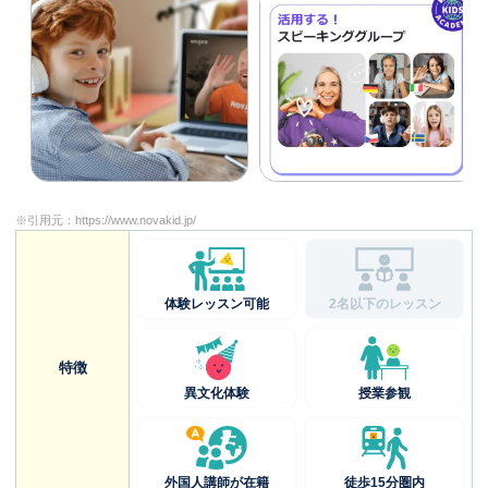
※引用元：
https://www.novakid.jp/
体験レッスン可能
2名以下のレッスン
特徴
異文化体験
授業参観
外国人講師が在籍
徒歩15分圏内