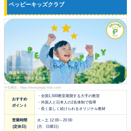
ペッピーキッズクラブ
※引用元：
https://www.peppy-kids.com/
・全国1,500教室展開する大手の教室
おすすめ
・外国人と日本人の2名体制で指導
ポイント
・長く楽しく続けられるオリジナル教材
営業時間
火～土 12:00～20:00
(定休日)
(月、日曜日)