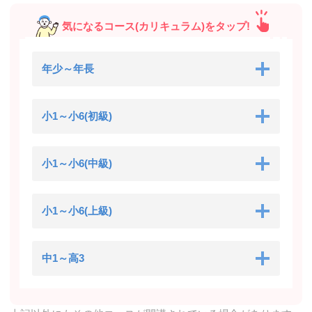
気になるコース(カリキュラム)をタップ!
年少～年長
小1～小6(初級)
小1～小6(中級)
小1～小6(上級)
中1～高3