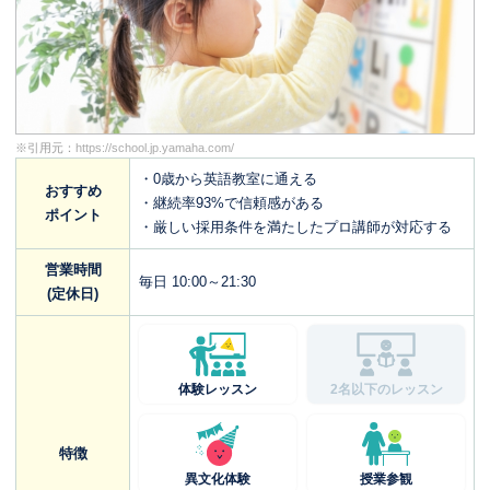
※引用元：
https://school.jp.yamaha.com/
・0歳から英語教室に通える
おすすめ
・継続率93%で信頼感がある
ポイント
・厳しい採用条件を満たしたプロ講師が対応する
営業時間
毎日 10:00～21:30
(定休日)
体験レッスン
2名以下のレッスン
特徴
異文化体験
授業参観