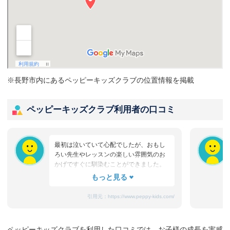
※長野市内にあるペッピーキッズクラブの位置情報を掲載
ペッピーキッズクラブ利用者の口コミ
最初は泣いていて心配でしたが、おもし
ろい先生やレッスンの楽しい雰囲気のお
かげですぐに馴染むことができました。
たまにママと離れるときに嫌がることも
ありますが、先生が上手になだめてく
れ、お迎えのときはいつも笑顔です。
引用元：
https://www.peppy-kids.com/
まだ3歳なのでどうしても集中力が続かな
いのですが、歌やゲームなど体を使った
り、カードやDVDなど目で楽しめたり、
ペッピーキッズクラブを利用した口コミでは、お子様の成長を実感