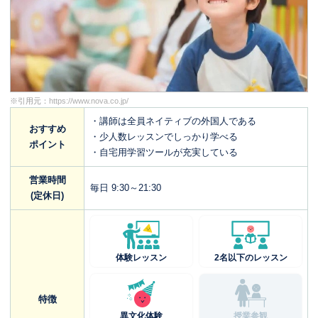
※引用元：
https://www.nova.co.jp/
・講師は全員ネイティブの外国人である
おすすめ
・少人数レッスンでしっかり学べる
ポイント
・自宅用学習ツールが充実している
営業時間
毎日 9:30～21:30
(定休日)
体験レッスン
2名以下のレッスン
特徴
異文化体験
授業参観