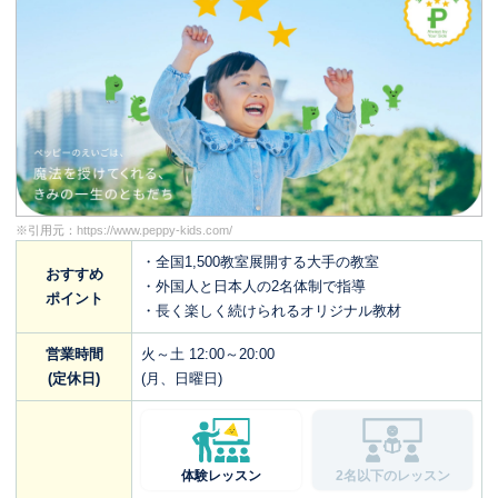
※引用元：
https://www.peppy-kids.com/
・全国1,500教室展開する大手の教室
おすすめ
・外国人と日本人の2名体制で指導
ポイント
・長く楽しく続けられるオリジナル教材
営業時間
火～土 12:00～20:00
(定休日)
(月、日曜日)
体験レッスン
2名以下のレッスン