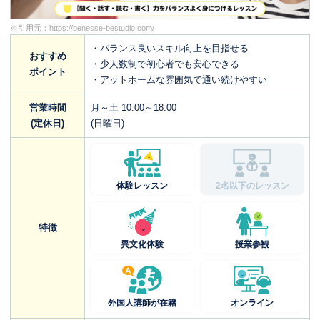
※引用元：
https://benesse-bestudio.com/
・バランス良いスキル向上を目指せる
おすすめ
・少人数制で初心者でも安心できる
ポイント
・アットホームな雰囲気で通い続けやすい
営業時間
月～土 10:00～18:00
(定休日)
(日曜日)
体験レッスン
2名以下のレッスン
特徴
異文化体験
授業参観
外国人講師が在籍
オンライン