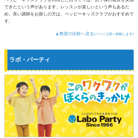
3歳児を飽きさせない充実したレッスンだ
できたという声があります。レッスンが楽しいという声もあるた
と思います。うちの子は特に歌やダンス
が好きなようで、よく「Hello～♪」と歌
め、良い講師をお探しの方は、ペッピーキッズクラブがおすすめで
っています。
す。
最近では家の中の物やスーパーの野菜な
ど、色んなものを英語で教えてくれるよ
▲教室の比較へ戻る
(ページ上部へ移動します)
うになり、英語が身についてきているの
を実感しています。
ラボ・パーティ