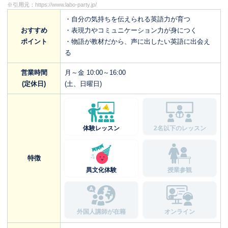
※引用元：
https://www.labo-party.jp/
・自分の気持ちを伝えられる英語力が育つ
おすすめ
・表現力やコミュニケーション力が身につく
ポイント
・物語が教材だから、声に出したい英語に出会え
る
営業時間
月～金 10:00～16:00
(定休日)
(土、日曜日)
体験レッスン
2名以下のレッスン
特徴
異文化体験
授業参観
外国人講師が在籍
オンライン